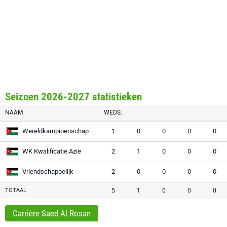
Seizoen 2026-2027 statistieken
NAAM
WEDS.
Wereldkampioenschap
1
0
0
0
0
WK Kwalificatie Azië
2
1
0
0
0
Vriendschappelijk
2
0
0
0
0
TOTAAL
5
1
0
0
0
Carrière Saed Al Rosan