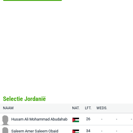
Selectie Jordanië
NAAM
NAT.
LFT.
WEDS.
26
-
-
-
Husam Ali Mohammad Abudahab
34
-
-
-
Saleem Amer Saleem Obaid