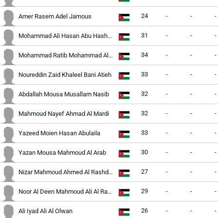
24
-
-
-
Amer Rasem Adel Jamous
31
-
-
-
Mohammad Ali Hasan Abu Hasheesh
34
-
-
-
Mohammad Ratib Mohammad Al-Daoud
33
-
-
-
Noureddin Zaid Khaleel Bani Atieh
32
-
-
-
Abdallah Mousa Musallam Nasib
32
-
-
-
Mahmoud Nayef Ahmad Al Mardi
33
-
-
-
Yazeed Moien Hasan Abulaila
30
-
-
-
Yazan Mousa Mahmoud Al Arab
27
-
-
-
Nizar Mahmoud Ahmed Al Rashdan
29
-
-
-
Noor Al Deen Mahmoud Ali Al Rawabdeh
26
-
-
-
Ali Iyad Ali Al Olwan