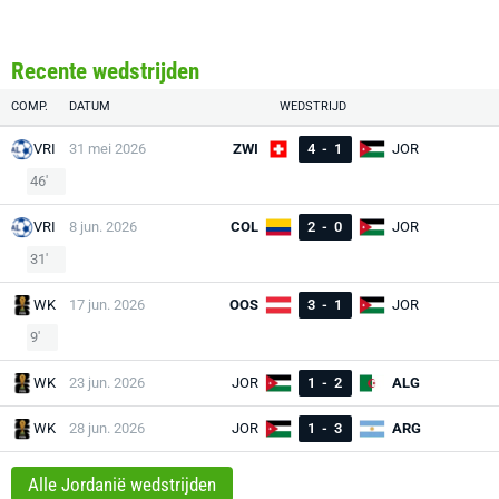
Recente wedstrijden
COMP.
DATUM
WEDSTRIJD
VRI
31 mei 2026
ZWI
4
-
1
JOR
46'
VRI
8 jun. 2026
COL
2
-
0
JOR
31'
WK
17 jun. 2026
OOS
3
-
1
JOR
9'
WK
23 jun. 2026
JOR
1
-
2
ALG
WK
28 jun. 2026
JOR
1
-
3
ARG
Alle Jordanië wedstrijden