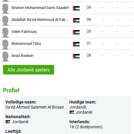
26
-
-
-
Ibrahim Mohammad Sami Saadeh
26
-
-
-
Abdallah Ra'ed Mahmoud Al Fakhouri
20
-
-
-
Odeh Fakhoury
21
-
-
-
Mohammad Taha
28
-
-
-
Anas Badawi
Alle Jordanië spelers
Profiel
Volledige naam:
Huidige team:
Sa'ed Ahmad Salameh Al Rosan
Jordanië
,
Jordanië
Nationaliteit:
Jordanië
Interlands:
16 (2 doelpunten)
Leeftijd: