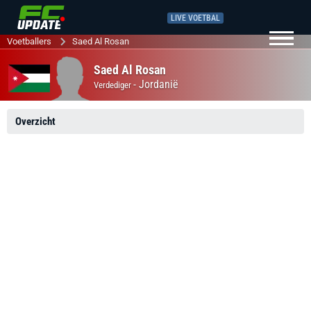
LIVE VOETBAL
Voetballers
Saed Al Rosan
Saed Al Rosan
-
Jordanië
Verdediger
Overzicht