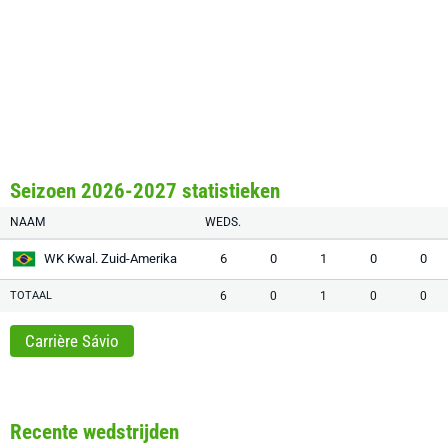
Seizoen 2026-2027 statistieken
NAAM
WEDS.
WK Kwal. Zuid-Amerika
6
0
1
0
0
TOTAAL
6
0
1
0
0
Carrière Sávio
Recente wedstrijden