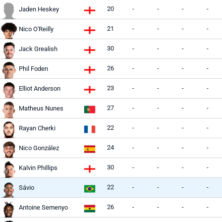
20
-
-
-
-
Jaden Heskey
21
-
-
-
-
Nico O'Reilly
30
-
-
-
-
Jack Grealish
26
-
-
-
-
Phil Foden
23
-
-
-
-
Elliot Anderson
27
-
-
-
-
Matheus Nunes
22
-
-
-
-
Rayan Cherki
24
-
-
-
-
Nico González
30
-
-
-
-
Kalvin Phillips
22
-
-
-
-
Sávio
26
-
-
-
-
Antoine Semenyo