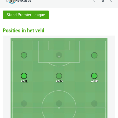
Newcastle
0
0
0
17
Stand Premier League
Posities in het veld
AML
AMC
AMR