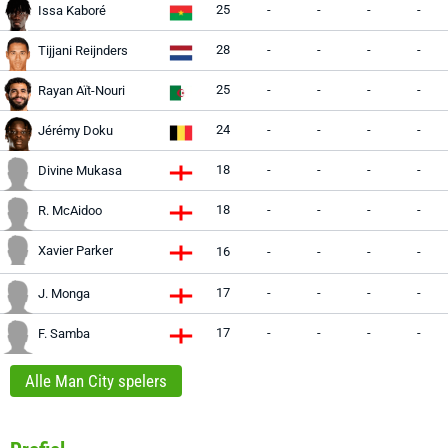
25
-
-
-
-
Issa Kaboré
28
-
-
-
-
Tijjani Reijnders
25
-
-
-
-
Rayan Aït-Nouri
24
-
-
-
-
Jérémy Doku
18
-
-
-
-
Divine Mukasa
18
-
-
-
-
R. McAidoo
Xavier Parker
16
-
-
-
-
17
-
-
-
-
J. Monga
17
-
-
-
-
F. Samba
Alle Man City spelers