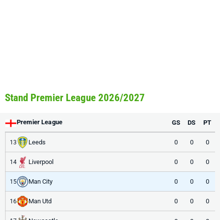
Stand Premier League 2026/2027
Premier League
GS
DS
PT
Leeds
0
0
0
13
Liverpool
0
0
0
14
Man City
0
0
0
15
Man Utd
0
0
0
16