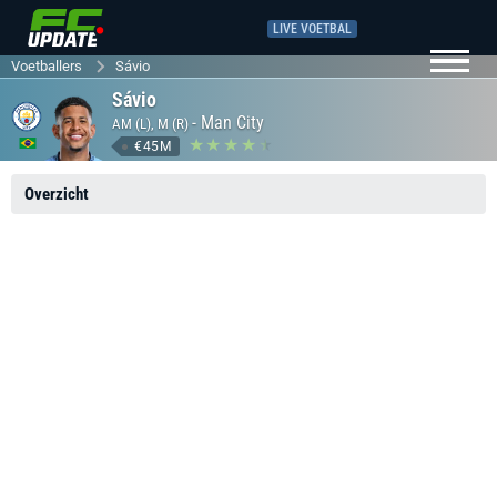
LIVE VOETBAL
Voetballers
Sávio
Sávio
-
Man City
AM (L), M (R)
€45M
Overzicht