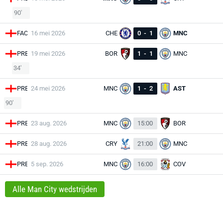
90'
FAC
16 mei 2026
CHE
0
-
1
MNC
PRE
19 mei 2026
BOR
1
-
1
MNC
34'
PRE
24 mei 2026
MNC
1
-
2
AST
90'
PRE
23 aug. 2026
MNC
15:00
BOR
PRE
28 aug. 2026
CRY
21:00
MNC
PRE
5 sep. 2026
MNC
16:00
COV
Alle Man City wedstrijden