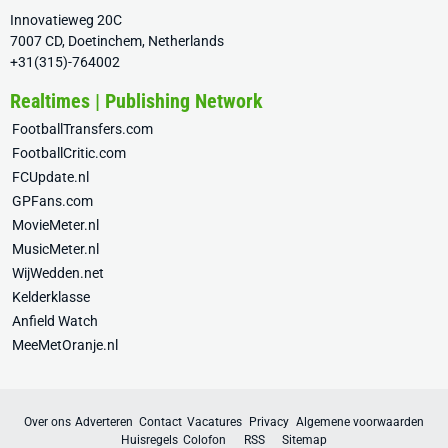
Innovatieweg 20C
7007 CD, Doetinchem, Netherlands
+31(315)-764002
Realtimes | Publishing Network
FootballTransfers.com
FootballCritic.com
FCUpdate.nl
GPFans.com
MovieMeter.nl
MusicMeter.nl
WijWedden.net
Kelderklasse
Anfield Watch
MeeMetOranje.nl
Over ons
Adverteren
Contact
Vacatures
Privacy
Algemene voorwaarden
Huisregels
Colofon
RSS
Sitemap