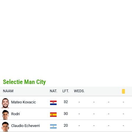
Selectie Man City
NAAM
NAT.
LFT.
WEDS.
32
-
-
-
-
Mateo Kovacic
30
-
-
-
-
Rodri
20
-
-
-
-
Claudio Echeverri