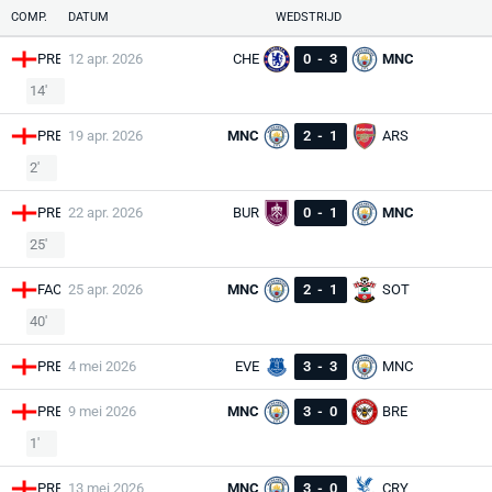
COMP.
DATUM
WEDSTRIJD
PRE
12 apr. 2026
CHE
0
-
3
MNC
14'
PRE
19 apr. 2026
MNC
2
-
1
ARS
2'
PRE
22 apr. 2026
BUR
0
-
1
MNC
25'
FAC
25 apr. 2026
MNC
2
-
1
SOT
40'
PRE
4 mei 2026
EVE
3
-
3
MNC
PRE
9 mei 2026
MNC
3
-
0
BRE
1'
PRE
13 mei 2026
MNC
3
-
0
CRY