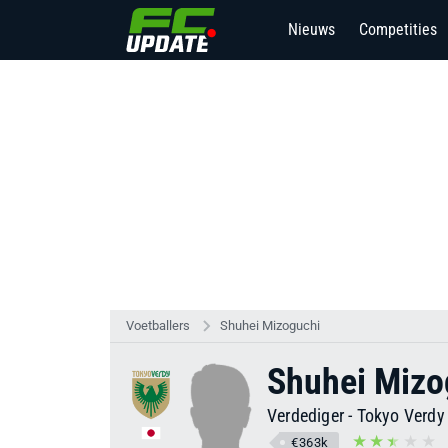
Nieuws
Competities
Voetballers
Shuhei Mizoguchi
Shuhei Mizo
Verdediger
-
Tokyo Verdy
€363k