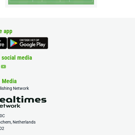
e app
 social media
& Media
blishing Network
20C
nchem, Netherlands
02