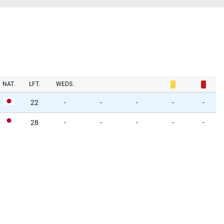
NAT.
LFT.
WEDS.
22
-
-
-
-
-
28
-
-
-
-
-