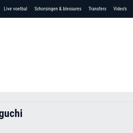
Live voetbal
Schorsingen & blessures
Transfers
Video's
guchi