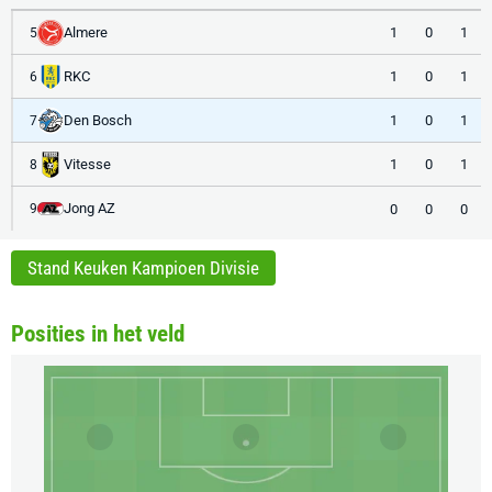
Almere
1
0
1
5
RKC
1
0
1
6
Den Bosch
1
0
1
7
Vitesse
1
0
1
8
Jong AZ
0
0
0
9
Stand Keuken Kampioen Divisie
Posities in het veld