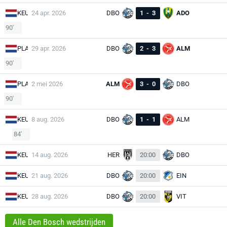
KEU
24 apr. 2026
DBO
1
-
3
ADO
90'
PLA
29 apr. 2026
DBO
2
-
3
ALM
90'
PLA
2 mei 2026
ALM
3
-
0
DBO
90'
KEU
8 aug. 2026
DBO
1
-
1
ALM
84'
KEU
14 aug. 2026
HER
20:00
DBO
KEU
21 aug. 2026
DBO
20:00
EIN
KEU
28 aug. 2026
DBO
20:00
VIT
Alle Den Bosch wedstrijden