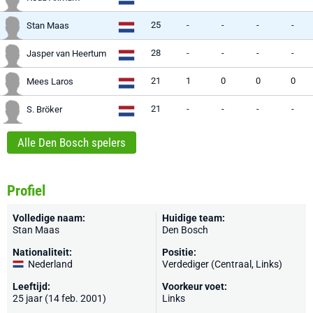
25
-
-
-
-
Stan Maas
28
-
-
-
-
Jasper van Heertum
21
1
0
0
0
Mees Laros
21
-
-
-
-
S. Bröker
Alle Den Bosch spelers
Profiel
Volledige naam:
Huidige team:
Stan Maas
Den Bosch
Nationaliteit:
Positie:
Nederland
Verdediger (Centraal, Links)
Leeftijd:
Voorkeur voet:
25 jaar (14 feb. 2001)
Links