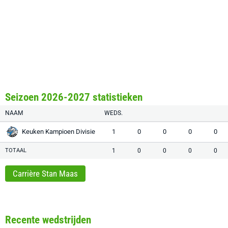
Seizoen 2026-2027 statistieken
NAAM
WEDS.
Keuken Kampioen Divisie
1
0
0
0
0
TOTAAL
1
0
0
0
0
Carrière Stan Maas
Recente wedstrijden