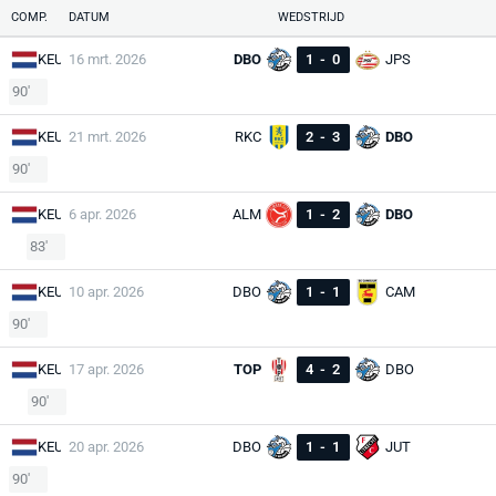
COMP.
DATUM
WEDSTRIJD
KEU
16 mrt. 2026
DBO
1
-
0
JPS
90'
KEU
21 mrt. 2026
RKC
2
-
3
DBO
90'
KEU
6 apr. 2026
ALM
1
-
2
DBO
83'
KEU
10 apr. 2026
DBO
1
-
1
CAM
90'
KEU
17 apr. 2026
TOP
4
-
2
DBO
90'
KEU
20 apr. 2026
DBO
1
-
1
JUT
90'