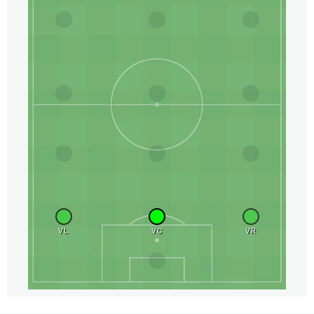
VL
VC
VR