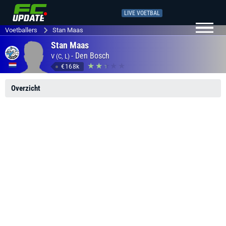
LIVE VOETBAL
Voetballers
Stan Maas
Stan Maas
-
Den Bosch
V (C, L)
€168k
Overzicht