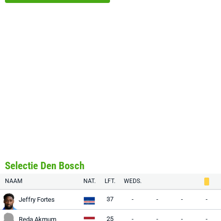
Selectie Den Bosch
NAAM
NAT.
LFT.
WEDS.
37
-
-
-
-
Jeffry Fortes
25
-
-
-
-
Reda Akmum