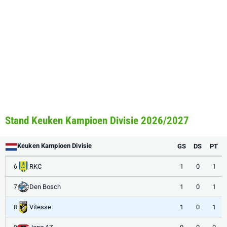
Stand Keuken Kampioen Divisie 2026/2027
Keuken Kampioen Divisie
GS
DS
PT
RKC
1
0
1
6
Den Bosch
1
0
1
7
Vitesse
1
0
1
8