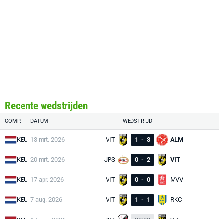
Recente wedstrijden
COMP.
DATUM
WEDSTRIJD
KEU
13 mrt. 2026
VIT
1
-
3
ALM
KEU
20 mrt. 2026
JPS
0
-
2
VIT
KEU
17 apr. 2026
VIT
0
-
0
MVV
KEU
7 aug. 2026
VIT
1
-
1
RKC