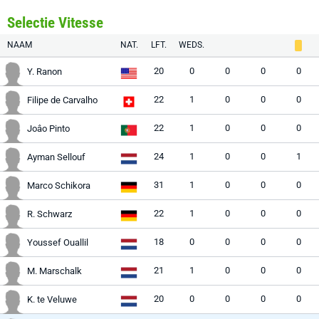
Selectie Vitesse
NAAM
NAT.
LFT.
WEDS.
20
0
0
0
0
Y. Ranon
22
1
0
0
0
Filipe de Carvalho
22
1
0
0
0
Joâo Pinto
24
1
0
0
1
Ayman Sellouf
31
1
0
0
0
Marco Schikora
22
1
0
0
0
R. Schwarz
18
0
0
0
0
Youssef Ouallil
21
1
0
0
0
M. Marschalk
20
0
0
0
0
K. te Veluwe