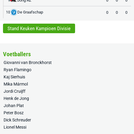
Jong AZ
0
0
0
9
De Graafschap
0
0
0
10
Stand Keuken Kampioen Divisie
Voetballers
Giovanni van Bronckhorst
Ryan Flamingo
Kaj Sierhuis
Mika Mármol
Jordi Cruijff
Henk de Jong
Johan Plat
Peter Bosz
Dick Schreuder
Lionel Messi