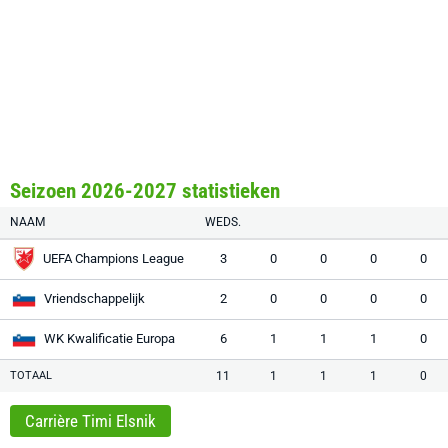
Seizoen 2026-2027 statistieken
NAAM
WEDS.
UEFA Champions League
3
0
0
0
0
Vriendschappelijk
2
0
0
0
0
WK Kwalificatie Europa
6
1
1
1
0
TOTAAL
11
1
1
1
0
Carrière Timi Elsnik