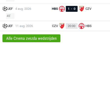
UEF
4 aug. 2026
HBS
1
-
0
CZV
45'
UEF
11 aug. 2026
CZV
20:00
HBS
Alle Crvena zvezda wedstrijden