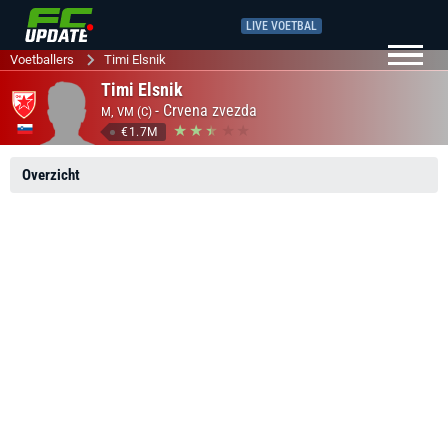
LIVE VOETBAL
Voetballers
Timi Elsnik
Timi Elsnik
-
Crvena zvezda
M, VM (C)
€1.7M
Overzicht