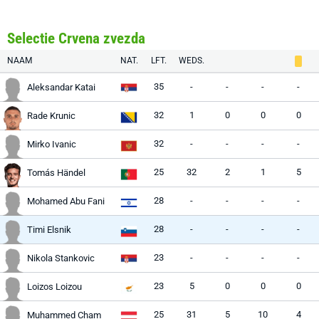
Selectie Crvena zvezda
NAAM
NAT.
LFT.
WEDS.
35
-
-
-
-
Aleksandar Katai
32
1
0
0
0
Rade Krunic
32
-
-
-
-
Mirko Ivanic
25
32
2
1
5
Tomás Händel
28
-
-
-
-
Mohamed Abu Fani
28
-
-
-
-
Timi Elsnik
23
-
-
-
-
Nikola Stankovic
23
5
0
0
0
Loizos Loizou
25
31
5
10
4
Muhammed Cham