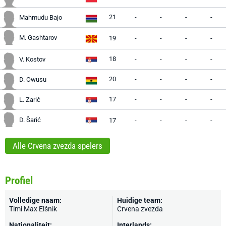
21
-
-
-
-
Mahmudu Bajo
M. Gashtarov
19
-
-
-
-
18
-
-
-
-
V. Kostov
20
-
-
-
-
D. Owusu
17
-
-
-
-
L. Zarić
D. Šarić
17
-
-
-
-
Alle Crvena zvezda spelers
Profiel
Volledige naam:
Huidige team:
Timi Max Elšnik
Crvena zvezda
Nationaliteit:
Interlands: