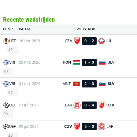
Recente wedstrijden
COMP.
DATUM
WEDSTRIJD
UEF
26 feb. 2026
CZV
0
-
2
LIL
49'
VRI
28 mrt. 2026
HON
1
-
0
SLV
90'
VRI
31 mrt. 2026
MNT
2
-
3
SLV
67'
UEF
21 jul. 2026
LAR
0
-
4
CZV
90'
UEF
29 jul. 2026
CZV
5
-
0
LAR
26'