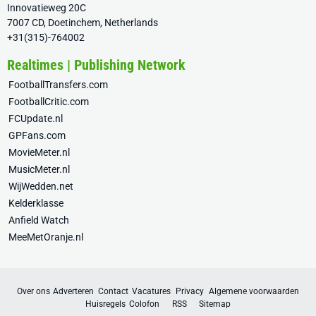
Innovatieweg 20C
7007 CD, Doetinchem, Netherlands
+31(315)-764002
Realtimes | Publishing Network
FootballTransfers.com
FootballCritic.com
FCUpdate.nl
GPFans.com
MovieMeter.nl
MusicMeter.nl
WijWedden.net
Kelderklasse
Anfield Watch
MeeMetOranje.nl
Over ons
Adverteren
Contact
Vacatures
Privacy
Algemene voorwaarden
Huisregels
Colofon
RSS
Sitemap