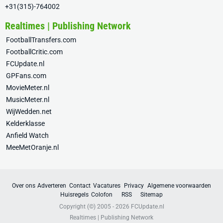
+31(315)-764002
Realtimes | Publishing Network
FootballTransfers.com
FootballCritic.com
FCUpdate.nl
GPFans.com
MovieMeter.nl
MusicMeter.nl
WijWedden.net
Kelderklasse
Anfield Watch
MeeMetOranje.nl
Over ons
Adverteren
Contact
Vacatures
Privacy
Algemene voorwaarden
Huisregels
Colofon
RSS
Sitemap
Copyright (©) 2005 - 2026
FCUpdate.nl
Realtimes | Publishing Network