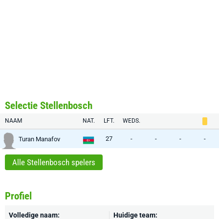
Selectie Stellenbosch
NAAM
NAT.
LFT.
WEDS.
27
-
-
-
-
Turan Manafov
Alle Stellenbosch spelers
Profiel
Volledige naam:
Huidige team: