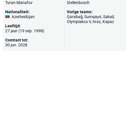
Turan Manafov
Stellenbosch
Nationaliteit:
Vorige teams:
Azerbeidzjan
Qarabağ
,
Sumqayıt
, Səbail,
Olympiakos V
,
Araz
, Kapaz
Leeftijd:
27 jaar (19 sep. 1998)
Contract tot:
30 jun. 2028