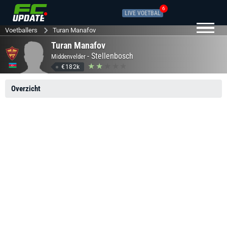
6
LIVE VOETBAL
Voetballers
Turan Manafov
Turan Manafov
-
Stellenbosch
Middenvelder
€182k
Overzicht