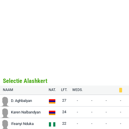
Selectie Alashkert
NAAM
NAT.
LFT.
WEDS.
27
-
-
-
-
D. Aghbalyan
24
-
-
-
-
Karen Nalbandyan
22
-
-
-
-
Ifeanyi Nduka