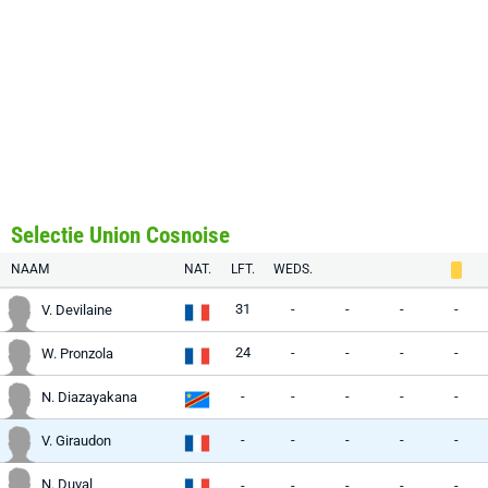
Selectie Union Cosnoise
NAAM
NAT.
LFT.
WEDS.
31
-
-
-
-
V. Devilaine
24
-
-
-
-
W. Pronzola
-
-
-
-
-
N. Diazayakana
-
-
-
-
-
V. Giraudon
N. Duval
-
-
-
-
-