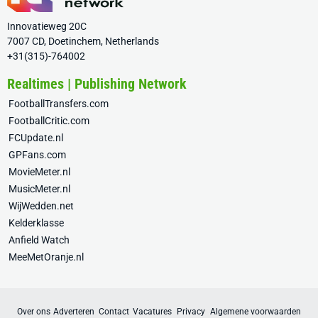
Innovatieweg 20C
7007 CD, Doetinchem, Netherlands
+31(315)-764002
Realtimes | Publishing Network
FootballTransfers.com
FootballCritic.com
FCUpdate.nl
GPFans.com
MovieMeter.nl
MusicMeter.nl
WijWedden.net
Kelderklasse
Anfield Watch
MeeMetOranje.nl
Over ons
Adverteren
Contact
Vacatures
Privacy
Algemene voorwaarden