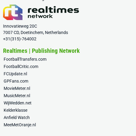
Innovatieweg 20C
7007 CD, Doetinchem, Netherlands
+31(315)-764002
Realtimes | Publishing Network
FootballTransfers.com
FootballCritic.com
FCUpdate.nl
GPFans.com
MovieMeter.nl
MusicMeter.nl
WijWedden.net
Kelderklasse
Anfield Watch
MeeMetOranje.nl