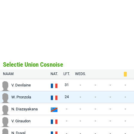
Selectie Union Cosnoise
NAAM
NAT.
LFT.
WEDS.
31
-
-
-
-
V. Devilaine
24
-
-
-
-
W. Pronzola
-
-
-
-
-
N. Diazayakana
-
-
-
-
-
V. Giraudon
N. Duval
-
-
-
-
-