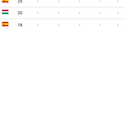
25
-
-
-
-
-
20
-
-
-
-
-
18
-
-
-
-
-