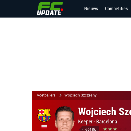
Nieuws
Competities
Voetballers
Wojciech Szczesny
Wojciech Sz
Keeper
-
Barcelona
€618k