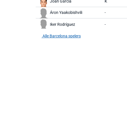
Joan García
K
Áron Yaakobishvili
-
Iker Rodríguez
-
Alle Barcelona spelers