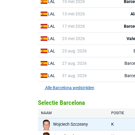
LAL
10 mei 2026
Barce
LAL
13 mei 2026
Al
LAL
17 mei 2026
Barce
LAL
23 mei 2026
Vale
LAL
23 aug. 2026
LAL
27 aug. 2026
Barce
LAL
31 aug. 2026
Barce
Alle Barcelona wedstrijden
Selectie Barcelona
NAAM
POSITIE
Wojciech Szczesny
K