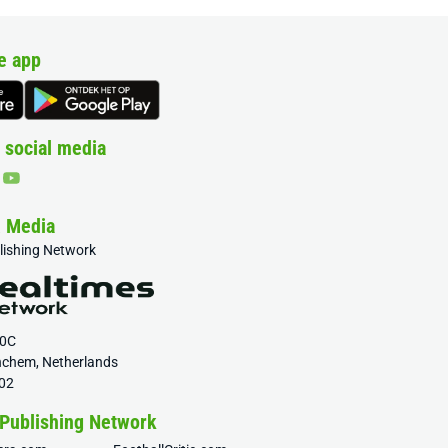
e app
 social media
& Media
blishing Network
20C
nchem, Netherlands
02
 Publishing Network