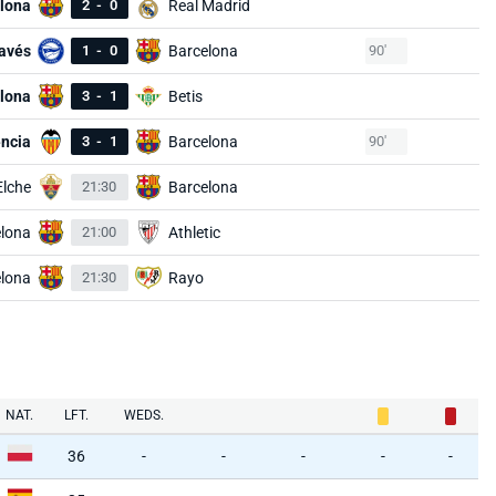
lona
2
-
0
Real Madrid
avés
1
-
0
Barcelona
90'
lona
3
-
1
Betis
ncia
3
-
1
Barcelona
90'
Elche
21:30
Barcelona
lona
21:00
Athletic
lona
21:30
Rayo
NAT.
LFT.
WEDS.
36
-
-
-
-
-