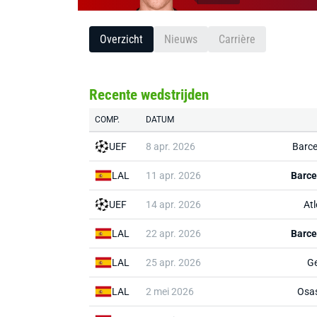
Overzicht
Nieuws
Carrière
Recente wedstrijden
COMP.
DATUM
UEF
8 apr. 2026
Barce
LAL
11 apr. 2026
Barce
UEF
14 apr. 2026
Atl
LAL
22 apr. 2026
Barce
LAL
25 apr. 2026
Ge
LAL
2 mei 2026
Osa