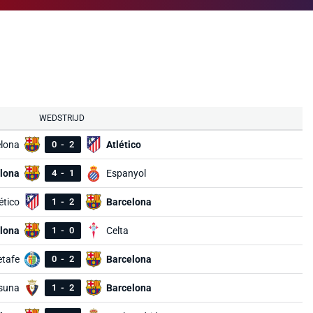
WEDSTRIJD
lona
0
-
2
Atlético
lona
4
-
1
Espanyol
ético
1
-
2
Barcelona
lona
1
-
0
Celta
tafe
0
-
2
Barcelona
suna
1
-
2
Barcelona