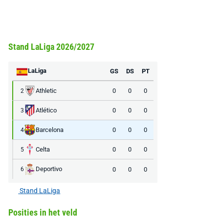
Stand LaLiga 2026/2027
LaLiga
GS
DS
PT
Athletic
0
0
0
2
Atlético
0
0
0
3
Barcelona
0
0
0
4
Celta
0
0
0
5
Deportivo
0
0
0
6
Stand LaLiga
Posities in het veld