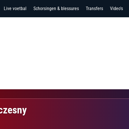
Live voetbal
Schorsingen & blessures
Transfers
Video's
czesny