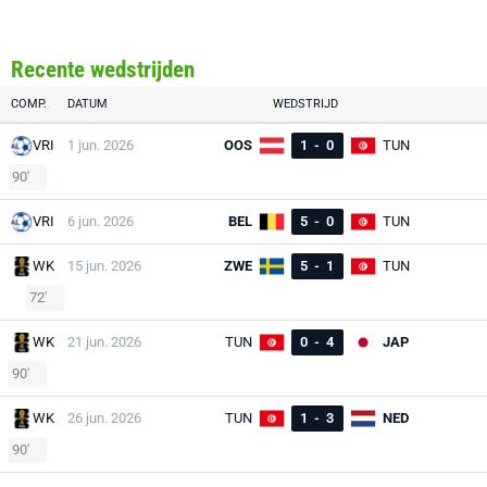
Recente wedstrijden
COMP.
DATUM
WEDSTRIJD
VRI
1 jun. 2026
OOS
1
-
0
TUN
90'
VRI
6 jun. 2026
BEL
5
-
0
TUN
WK
15 jun. 2026
ZWE
5
-
1
TUN
72'
WK
21 jun. 2026
TUN
0
-
4
JAP
90'
WK
26 jun. 2026
TUN
1
-
3
NED
90'