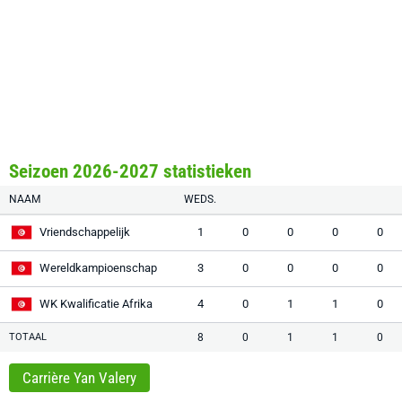
Seizoen 2026-2027 statistieken
NAAM
WEDS.
Vriendschappelijk
1
0
0
0
0
Wereldkampioenschap
3
0
0
0
0
WK Kwalificatie Afrika
4
0
1
1
0
TOTAAL
8
0
1
1
0
Carrière Yan Valery