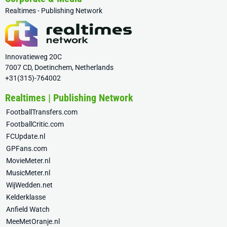
Realtimes - Publishing Network
Innovatieweg 20C
7007 CD, Doetinchem, Netherlands
+31(315)-764002
Realtimes | Publishing Network
FootballTransfers.com
FootballCritic.com
FCUpdate.nl
GPFans.com
MovieMeter.nl
MusicMeter.nl
WijWedden.net
Kelderklasse
Anfield Watch
MeeMetOranje.nl