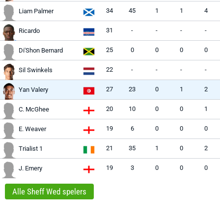
34
45
1
1
4
Liam Palmer
31
-
-
-
-
Ricardo
25
0
0
0
0
Di'Shon Bernard
22
-
-
-
-
Sil Swinkels
27
23
0
1
2
Yan Valery
20
10
0
0
1
C. McGhee
19
6
0
0
0
E. Weaver
21
35
1
0
2
Trialist 1
19
3
0
0
0
J. Emery
Alle Sheff Wed spelers