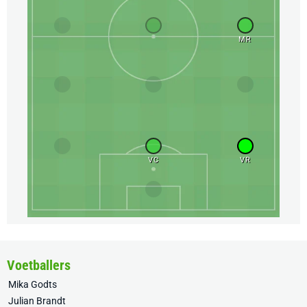
MR
VC
VR
Voetballers
Mika Godts
Julian Brandt