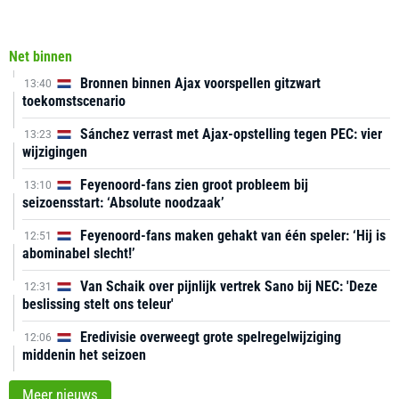
Net binnen
Bronnen binnen Ajax voorspellen gitzwart
13:40
toekomstscenario
Sánchez verrast met Ajax-opstelling tegen PEC: vier
13:23
wijzigingen
Feyenoord-fans zien groot probleem bij
13:10
seizoensstart: ‘Absolute noodzaak’
Feyenoord-fans maken gehakt van één speler: ‘Hij is
12:51
abominabel slecht!’
Van Schaik over pijnlijk vertrek Sano bij NEC: 'Deze
12:31
beslissing stelt ons teleur'
Eredivisie overweegt grote spelregelwijziging
12:06
middenin het seizoen
Meer nieuws