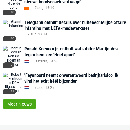
nieuwe bondscoach vertraagd'
7 aug. 16:10
18
Telegraph onthult details over buitenechtelijke affaire
Infantino met UEFA-medewerkster
7 aug. 23:14
10
Ronald Koeman jr. onthult wat arbiter Martijn Vos
tegen hem zei: 'Heel apart'
Gisteren, 18:52
7
'Feyenoord neemt onverantwoord bedrijfsrisico, ik
vind het echt héél bijzonder'
7 aug. 18:25
11
Meer nieuws