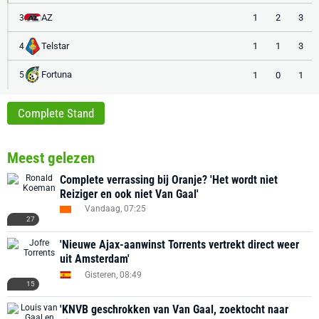
AZ
1
2
3
3
Telstar
1
1
3
4
Fortuna
1
0
1
5
Complete Stand
Meest gelezen
Complete verrassing bij Oranje? 'Het wordt niet
Reiziger en ook niet Van Gaal'
Vandaag, 07:25
27
'Nieuwe Ajax-aanwinst Torrents vertrekt direct weer
uit Amsterdam'
Gisteren, 08:49
15
'KNVB geschrokken van Van Gaal, zoektocht naar