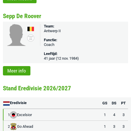
Sepp De Roover
Team:
Antwerp II
Functie:
Coach
Leeftijd:
41 jaar (12 nov. 1984)
Meer info
Stand Eredivisie 2026/2027
Eredivisie
GS
DS
PT
Excelsior
1
4
3
1
Go Ahead
1
3
3
2