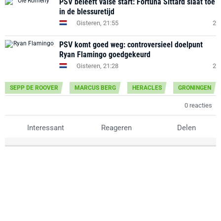
PSV beleeft valse start: Fortuna Sittard slaat toe
in de blessuretijd
Gisteren, 21:55
2
PSV komt goed weg: controversieel doelpunt
Ryan Flamingo goedgekeurd
Gisteren, 21:28
2
SEPP DE ROOVER
MARCUS BERG
HERACLES
GRONINGEN
0 reacties
Interessant
Reageren
Delen