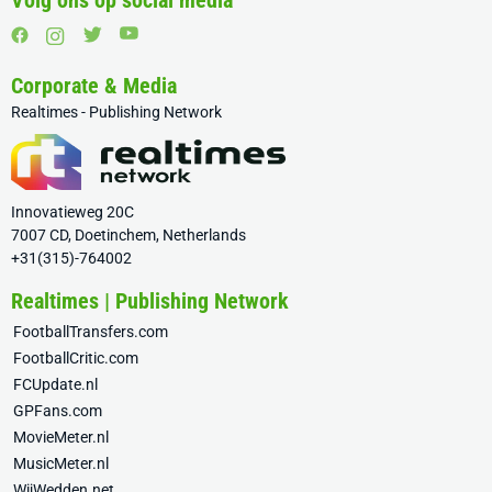
Volg ons op social media
Corporate & Media
Realtimes - Publishing Network
Innovatieweg 20C
7007 CD, Doetinchem, Netherlands
+31(315)-764002
Realtimes | Publishing Network
FootballTransfers.com
FootballCritic.com
FCUpdate.nl
GPFans.com
MovieMeter.nl
MusicMeter.nl
WijWedden.net