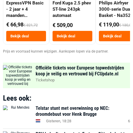
ExpressVPN Basic
Ford Kuga 2.5 phev
Philips Airfryer
- 2 jaar + 4
ST-line 243pk
3000-serie Dual
maanden
automaat
Basket - Na352
abonnement
Dubbele Mand 9 
€ 66,98
€ 119,00
€ 509,00
€ 321,72
€ 130,0
Tot 6 Personen
Heteluchtfriteus
Bekijk deal
Bekijk deal
Bekijk deal
Zwart
Prijs en voorraad kunnen wijzigen. Aankopen lopen via de partner.
Officiële tickets voor Europese topwedstrijden
koop je veilig en vertrouwd bij FCUpdate.nl
Ticketshop
Lees ook:
Telstar stunt met overwinning op NEC:
droomdebuut voor Henk Brugge
Gisteren, 18:28
6