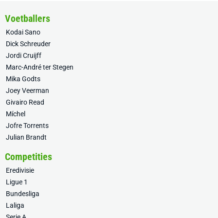
Voetballers
Kodai Sano
Dick Schreuder
Jordi Cruijff
Marc-André ter Stegen
Mika Godts
Joey Veerman
Givairo Read
Míchel
Jofre Torrents
Julian Brandt
Competities
Eredivisie
Ligue 1
Bundesliga
Laliga
Serie A