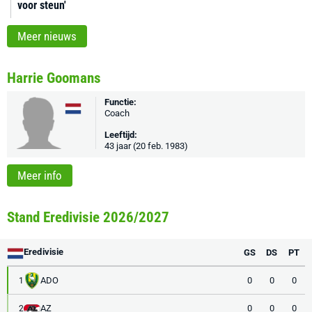
voor steun'
Meer nieuws
Harrie Goomans
Functie:
Coach
Leeftijd:
43 jaar (20 feb. 1983)
Meer info
Stand Eredivisie 2026/2027
Eredivisie
GS
DS
PT
ADO
0
0
0
1
AZ
0
0
0
2