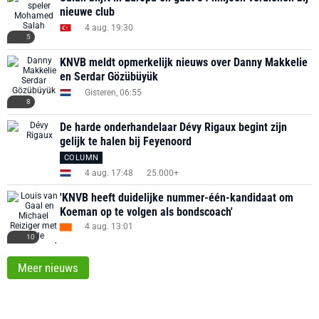
nieuwe club
4 aug. 19:30
5
KNVB meldt opmerkelijk nieuws over Danny Makkelie
en Serdar Gözübüyük
Gisteren, 06:55
8
De harde onderhandelaar Dévy Rigaux begint zijn
gelijk te halen bij Feyenoord
COLUMN
4 aug. 17:48
25.000+
'KNVB heeft duidelijke nummer-één-kandidaat om
Koeman op te volgen als bondscoach'
4 aug. 13:01
10
Meer nieuws