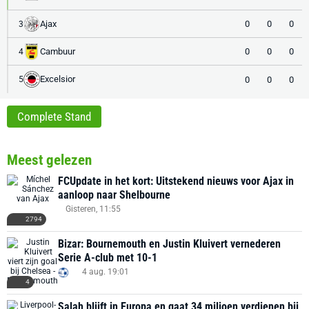
Ajax
0
0
0
3
Cambuur
0
0
0
4
Excelsior
0
0
0
5
Complete Stand
Meest gelezen
FCUpdate in het kort: Uitstekend nieuws voor Ajax in
aanloop naar Shelbourne
Gisteren, 11:55
2794
Bizar: Bournemouth en Justin Kluivert vernederen
Serie A-club met 10-1
4 aug. 19:01
4
Salah blijft in Europa en gaat 34 miljoen verdienen bij