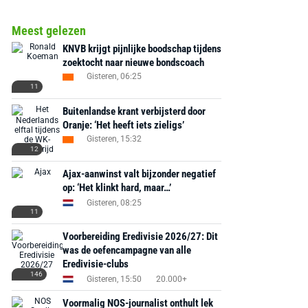
Meest gelezen
KNVB krijgt pijnlijke boodschap tijdens
zoektocht naar nieuwe bondscoach
Gisteren, 06:25
11
Buitenlandse krant verbijsterd door
Oranje: ‘Het heeft iets zieligs’
Gisteren, 15:32
12
Ajax-aanwinst valt bijzonder negatief
op: ‘Het klinkt hard, maar…’
Gisteren, 08:25
11
Voorbereiding Eredivisie 2026/27: Dit
was de oefencampagne van alle
Eredivisie-clubs
146
Gisteren, 15:50
20.000+
Voormalig NOS-journalist onthult lek