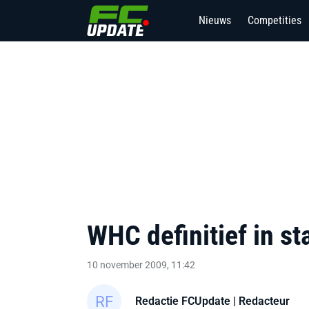
Nieuws
Competities
WHC definitief in st
10 november 2009, 11:42
Redactie FCUpdate
| Redacteur