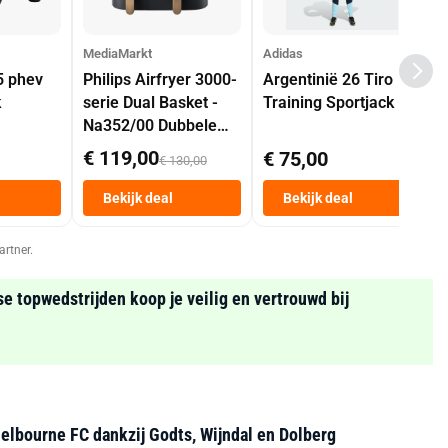
MediaMarkt
Adidas
5 phev
Philips Airfryer 3000-
Argentinië 26 Tiro
k
serie Dual Basket -
Training Sportjack
Na352/00 Dubbele
Mand 9 L Tot 6
€ 119,00
€ 75,00
€ 130,00
Personen
Heteluchtfriteuse
Bekijk deal
Bekijk deal
Zwart
artner.
se topwedstrijden koop je veilig en vertrouwd bij
helbourne FC dankzij Godts, Wijndal en Dolberg