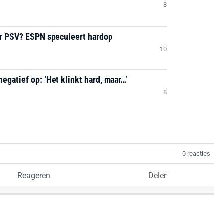
8
ar PSV? ESPN speculeert hardop
10
negatief op: ‘Het klinkt hard, maar…’
8
0 reacties
Reageren
Delen