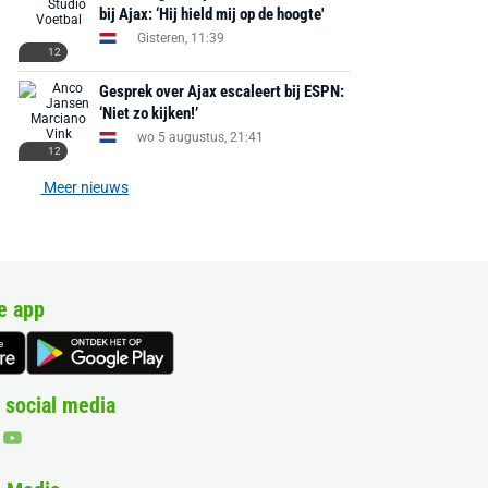
bij Ajax: ‘Hij hield mij op de hoogte'
Gisteren, 11:39
12
Gesprek over Ajax escaleert bij ESPN:
‘Niet zo kijken!’
wo 5 augustus, 21:41
12
Meer nieuws
e app
 social media