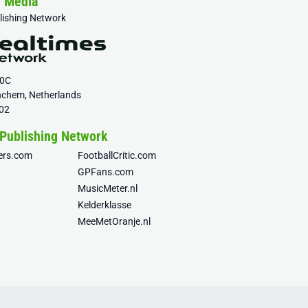
& Media
blishing Network
20C
nchem, Netherlands
02
 Publishing Network
fers.com
FootballCritic.com
GPFans.com
MusicMeter.nl
Kelderklasse
MeeMetOranje.nl