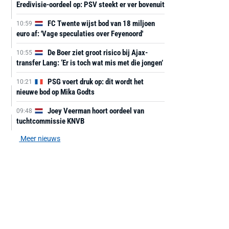
Eredivisie-oordeel op: PSV steekt er ver bovenuit
FC Twente wijst bod van 18 miljoen
10:59
euro af: 'Vage speculaties over Feyenoord'
De Boer ziet groot risico bij Ajax-
10:55
transfer Lang: ‘Er is toch wat mis met die jongen’
PSG voert druk op: dit wordt het
10:21
nieuwe bod op Mika Godts
Joey Veerman hoort oordeel van
09:48
tuchtcommissie KNVB
Meer nieuws
AANBIEDING -40%
AANBIEDING -19%