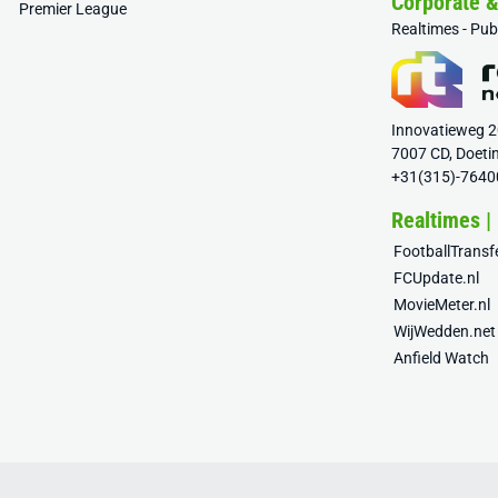
Corporate 
Premier League
Realtimes - Pu
Innovatieweg 
7007 CD, Doeti
+31(315)-7640
Realtimes |
FootballTrans
FCUpdate.nl
MovieMeter.nl
WijWedden.net
Anfield Watch