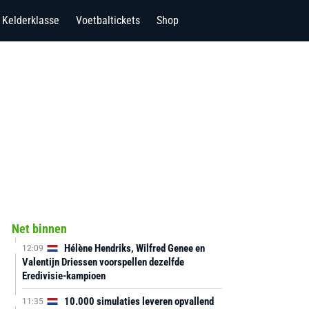
Kelderklasse
Voetbaltickets
Shop
Net binnen
Hélène Hendriks, Wilfred Genee en
12:09
Valentijn Driessen voorspellen dezelfde
Eredivisie-kampioen
10.000 simulaties leveren opvallend
11:35