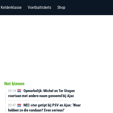
Kelderklasse
Voetbaltickets
Shop
Net binnen
Opmerkelijk: Míchel en Ter Stegen
23:14
voortaan met andere naam genoemd bij Ajax
NEC-ster getipt bij PSV en Ajax: ‘Waar
22:47
hebben ze die vandaan? Even serieus!’