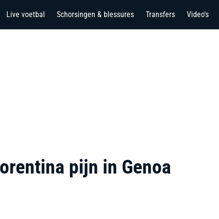
Live voetbal
Schorsingen & blessures
Transfers
Video's
orentina pijn in Genoa