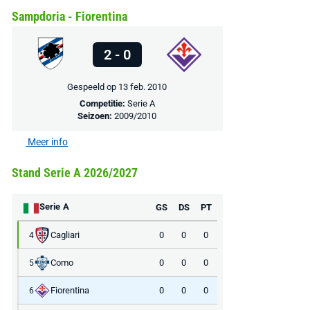
Sampdoria - Fiorentina
2 - 0
Gespeeld op 13 feb. 2010
Competitie:
Serie A
Seizoen:
2009/2010
Meer info
Stand Serie A 2026/2027
Serie A
GS
DS
PT
Cagliari
0
0
0
4
Como
0
0
0
5
Fiorentina
0
0
0
6