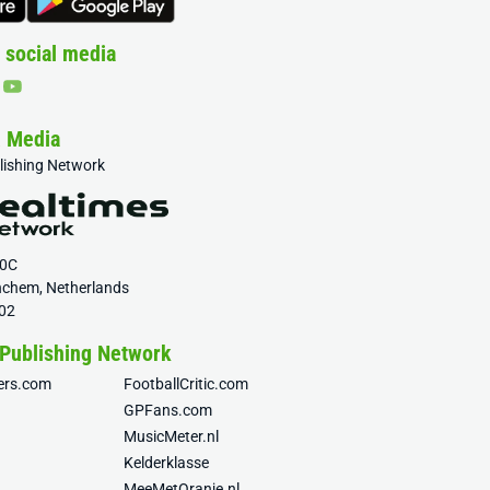
 social media
& Media
blishing Network
20C
nchem, Netherlands
02
 Publishing Network
fers.com
FootballCritic.com
GPFans.com
MusicMeter.nl
Kelderklasse
MeeMetOranje.nl