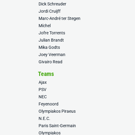
Dick Schreuder
Jordi Cruijff
Marc-André ter Stegen
Míchel
Jofre Torrents
Julian Brandt
Mika Godts
Joey Veerman
Givairo Read
Teams
Ajax
PSV
NEC
Feyenoord
Olympiakos Piraeus
N.E.C.
Paris Saint-Germain
Olympiakos