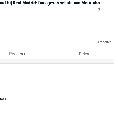
ut bij Real Madrid: fans geven schuld aan Mourinho
3
0 reacties
Reageren
Delen
tsen.