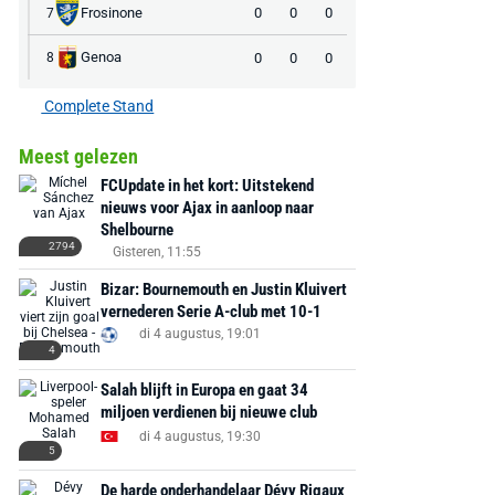
Frosinone
0
0
0
7
Genoa
0
0
0
8
Complete Stand
Meest gelezen
FCUpdate in het kort: Uitstekend
nieuws voor Ajax in aanloop naar
Shelbourne
2794
Gisteren, 11:55
Bizar: Bournemouth en Justin Kluivert
vernederen Serie A-club met 10-1
di 4 augustus, 19:01
4
Salah blijft in Europa en gaat 34
miljoen verdienen bij nieuwe club
di 4 augustus, 19:30
5
De harde onderhandelaar Dévy Rigaux