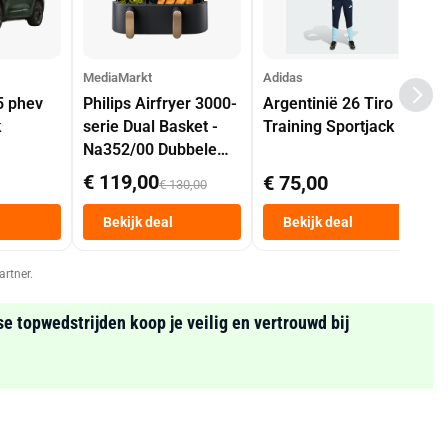
MediaMarkt
Adidas
5 phev
Philips Airfryer 3000-
Argentinië 26 Tiro
k
serie Dual Basket -
Training Sportjack
Na352/00 Dubbele
Mand 9 L Tot 6
€ 119,00
€ 75,00
€ 130,00
Personen
Heteluchtfriteuse
Bekijk deal
Bekijk deal
Zwart
artner.
se topwedstrijden koop je veilig en vertrouwd bij