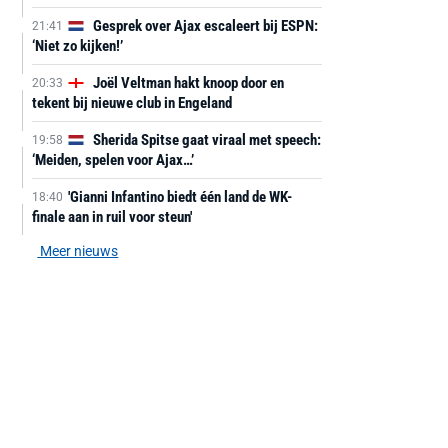
Gesprek over Ajax escaleert bij ESPN:
21:41
‘Niet zo kijken!’
Joël Veltman hakt knoop door en
20:33
tekent bij nieuwe club in Engeland
Sherida Spitse gaat viraal met speech:
19:58
‘Meiden, spelen voor Ajax…’
'Gianni Infantino biedt één land de WK-
18:40
finale aan in ruil voor steun'
Meer nieuws
AANBIEDING -40%
AANBIEDING -19%