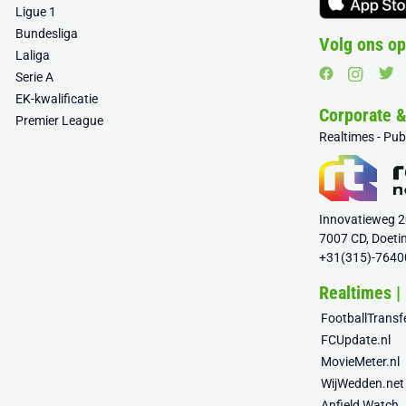
Ligue 1
Bundesliga
Volg ons op
Laliga
Serie A
EK-kwalificatie
Corporate 
Premier League
Realtimes - Pu
Innovatieweg 
7007 CD, Doeti
+31(315)-7640
Realtimes |
FootballTrans
FCUpdate.nl
MovieMeter.nl
WijWedden.net
Anfield Watch