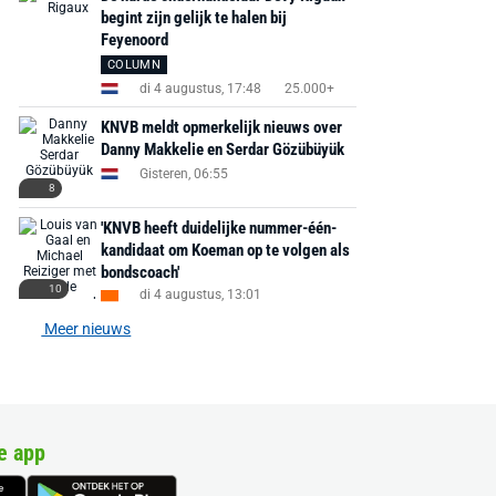
begint zijn gelijk te halen bij
Feyenoord
COLUMN
di 4 augustus, 17:48
25.000+
KNVB meldt opmerkelijk nieuws over
Danny Makkelie en Serdar Gözübüyük
Gisteren, 06:55
8
'KNVB heeft duidelijke nummer-één-
kandidaat om Koeman op te volgen als
bondscoach'
10
di 4 augustus, 13:01
Meer nieuws
e app