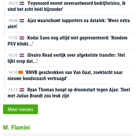
'Feyenoord neemt onverantwoord bedrijfsrisico, ik
18:25
vind het echt héél bijzonder'
Ajax waarschuwt supporters na datalek: 'Wees extra
18:08
alert'
Kodai Sano nog altijd niet gepresenteerd: 'Rondom
17:20
PSV klinkt...'
Givairo Read eerlijk over afgeketste transfer: 'Het
16:32
lijkt erop dat...'
'KNVB geschrokken van Van Gaal, zoektocht naar
16:10
nieuwe bondscoach vertraagd'
Ryan Thomas hoopt op droomstart tegen Ajax: 'Duel
15:13
met Julian Brandt zou leuk zijn'
Meer nieuws
M. Flamini