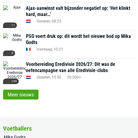
Ajax-aanwinst valt bijzonder negatief op: ‘Het klinkt
hard, maar…’
Gisteren, 08:25
11
PSG voert druk op: dit wordt het nieuwe bod op Mika
Godts
Vandaag, 10:21
8
Voorbereiding Eredivisie 2026/27: Dit was de
oefencampagne van alle Eredivisie-clubs
Gisteren, 15:50
20.000+
146
Meer nieuws
Voetballers
Mika Godts