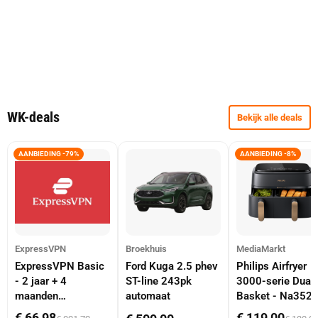
WK-deals
Bekijk alle deals
AANBIEDING -79%
AANBIEDING -8%
ExpressVPN
Broekhuis
MediaMarkt
ExpressVPN Basic
Ford Kuga 2.5 phev
Philips Airfryer
- 2 jaar + 4
ST-line 243pk
3000-serie Dual
maanden
automaat
Basket - Na352
abonnement
Dubbele Mand 9 
€ 66,98
€ 119,00