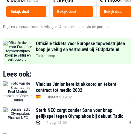
€ 509,00
€ 321,72
€ 130,0
Tot 6 Personen
Heteluchtfriteus
Bekijk deal
Bekijk deal
Bekijk deal
Zwart
Prijs en voorraad kunnen wijzigen. Aankopen lopen via de partner.
Officiële tickets voor Europese topwedstrijden
koop je veilig en vertrouwd bij FCUpdate.nl
Ticketshop
Lees ook:
Vinícius Júnior bereikt akkoord en tekent
contract tot medio 2032
Gisteren, 19:32
1
Sterk NEC zorgt zonder Sano voor knap
gelijkspel tegen Olympiakos bij debuut Tadic
4 aug. 21:59
4