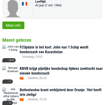
Leeftijd:
42 jaar (7 mrt. 1984)
Meer info
Meest gelezen
FCUpdate in het kort: John van 't Schip wordt
bondscoach van Kazachstan
Vandaag, 13:02
2800
KNVB krijgt pijnlijke boodschap tijdens zoektocht naar
nieuwe bondscoach
Gisteren, 06:25
11
Buitenlandse krant verbijsterd door Oranje: ‘Het heeft
iets zieligs’
Gisteren, 15:32
12