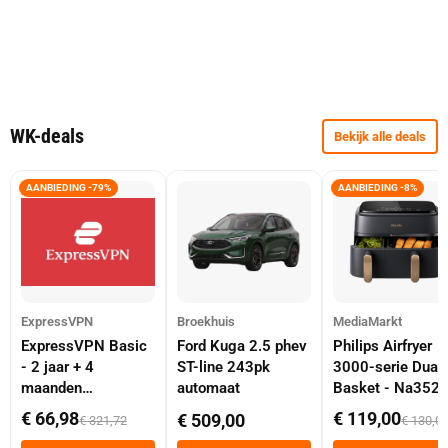
WK-deals
Bekijk alle deals
AANBIEDING -79%
AANBIEDING -8%
ExpressVPN
Broekhuis
MediaMarkt
ExpressVPN Basic
Ford Kuga 2.5 phev
Philips Airfryer
- 2 jaar + 4
ST-line 243pk
3000-serie Dual
maanden
automaat
Basket - Na352
abonnement
Dubbele Mand 9 
€ 66,98
€ 119,00
€ 509,00
€ 321,72
€ 130,0
Tot 6 Personen