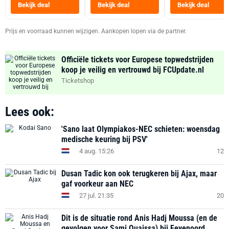
Heteluchtfriteus
Bekijk deal
Bekijk deal
Bekijk deal
Zwart
Prijs en voorraad kunnen wijzigen. Aankopen lopen via de partner.
Officiële tickets voor Europese topwedstrijden
koop je veilig en vertrouwd bij FCUpdate.nl
Ticketshop
Lees ook:
'Sano laat Olympiakos-NEC schieten: woensdag
medische keuring bij PSV'
4 aug. 15:26
12
Dusan Tadic kon ook terugkeren bij Ajax, maar
gaf voorkeur aan NEC
27 jul. 21:35
20
Dit is de situatie rond Anis Hadj Moussa (en de
gevolgen voor Sami Ouaissa) bij Feyenoord