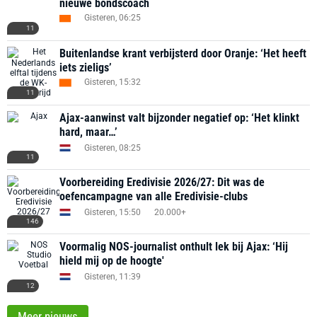
nieuwe bondscoach
Gisteren, 06:25
11
Buitenlandse krant verbijsterd door Oranje: ‘Het heeft
iets zieligs’
Gisteren, 15:32
11
Ajax-aanwinst valt bijzonder negatief op: ‘Het klinkt
hard, maar…’
Gisteren, 08:25
11
Voorbereiding Eredivisie 2026/27: Dit was de
oefencampagne van alle Eredivisie-clubs
Gisteren, 15:50
20.000+
146
Voormalig NOS-journalist onthult lek bij Ajax: ‘Hij
hield mij op de hoogte'
Gisteren, 11:39
12
Meer nieuws