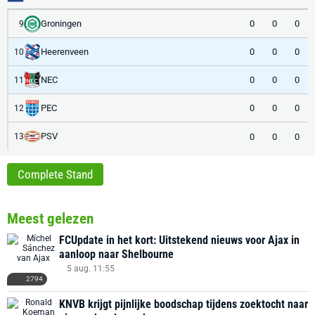
Groningen
0
0
0
9
Heerenveen
0
0
0
10
NEC
0
0
0
11
PEC
0
0
0
12
PSV
0
0
0
13
Complete Stand
Meest gelezen
FCUpdate in het kort: Uitstekend nieuws voor Ajax in
aanloop naar Shelbourne
5 aug. 11:55
2794
KNVB krijgt pijnlijke boodschap tijdens zoektocht naar