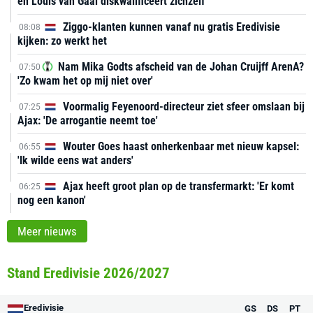
en Louis van Gaal diskwalificeert zichzelf'
Ziggo-klanten kunnen vanaf nu gratis Eredivisie
08:08
kijken: zo werkt het
Nam Mika Godts afscheid van de Johan Cruijff ArenA?
07:50
'Zo kwam het op mij niet over'
Voormalig Feyenoord-directeur ziet sfeer omslaan bij
07:25
Ajax: 'De arrogantie neemt toe'
Wouter Goes haast onherkenbaar met nieuw kapsel:
06:55
'Ik wilde eens wat anders'
Ajax heeft groot plan op de transfermarkt: 'Er komt
06:25
nog een kanon'
Meer nieuws
Stand Eredivisie 2026/2027
Eredivisie
GS
DS
PT