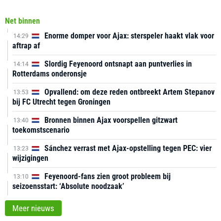
Net binnen
Enorme domper voor Ajax: sterspeler haakt vlak voor
14:29
aftrap af
Slordig Feyenoord ontsnapt aan puntverlies in
14:14
Rotterdams onderonsje
Opvallend: om deze reden ontbreekt Artem Stepanov
13:53
bij FC Utrecht tegen Groningen
Bronnen binnen Ajax voorspellen gitzwart
13:40
toekomstscenario
Sánchez verrast met Ajax-opstelling tegen PEC: vier
13:23
wijzigingen
Feyenoord-fans zien groot probleem bij
13:10
seizoensstart: ‘Absolute noodzaak’
Meer nieuws