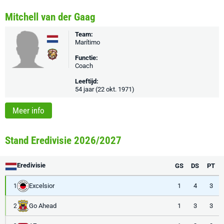
Mitchell van der Gaag
Team:
Marítimo
Functie:
Coach
Leeftijd:
54 jaar (22 okt. 1971)
Meer info
Stand Eredivisie 2026/2027
Eredivisie
GS
DS
PT
Excelsior
1
4
3
1
Go Ahead
1
3
3
2