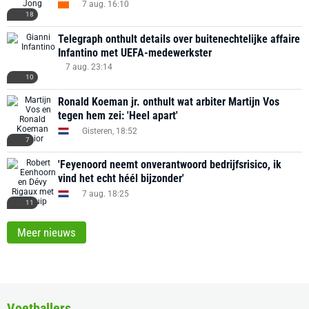
7 aug. 16:10
18
Telegraph onthult details over buitenechtelijke affaire
Infantino met UEFA-medewerkster
7 aug. 23:14
10
Ronald Koeman jr. onthult wat arbiter Martijn Vos
tegen hem zei: 'Heel apart'
Gisteren, 18:52
7
'Feyenoord neemt onverantwoord bedrijfsrisico, ik
vind het echt héél bijzonder'
7 aug. 18:25
11
Meer nieuws
Voetballers