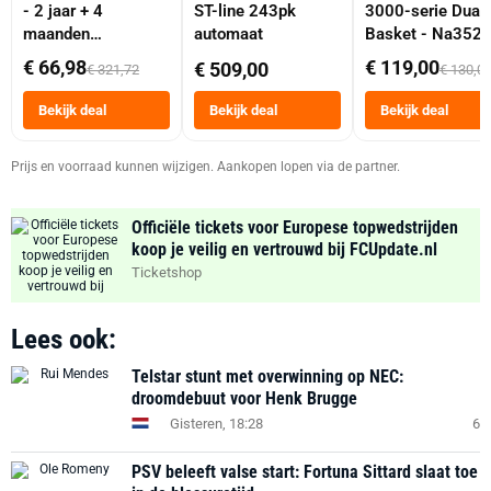
- 2 jaar + 4
ST-line 243pk
3000-serie Dual
maanden
automaat
Basket - Na352
abonnement
Dubbele Mand 9 
€ 66,98
€ 119,00
€ 509,00
€ 321,72
€ 130,0
Tot 6 Personen
Heteluchtfriteus
Bekijk deal
Bekijk deal
Bekijk deal
Zwart
Prijs en voorraad kunnen wijzigen. Aankopen lopen via de partner.
Officiële tickets voor Europese topwedstrijden
koop je veilig en vertrouwd bij FCUpdate.nl
Ticketshop
Lees ook:
Telstar stunt met overwinning op NEC:
droomdebuut voor Henk Brugge
Gisteren, 18:28
6
PSV beleeft valse start: Fortuna Sittard slaat toe