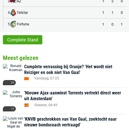
AZ
1
2
3
3
Telstar
1
1
3
4
Fortuna
1
0
1
5
Complete Stand
Meest gelezen
Complete verrassing bij Oranje? 'Het wordt niet
Reiziger en ook niet Van Gaal'
Vandaag, 07:25
29
'Nieuwe Ajax-aanwinst Torrents vertrekt direct weer
uit Amsterdam'
Gisteren, 08:49
15
'KNVB geschrokken van Van Gaal, zoektocht naar
nieuwe bondscoach vertraagd'