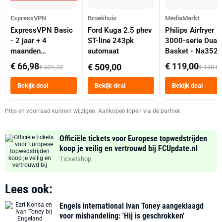
ExpressVPN
Broekhuis
MediaMarkt
ExpressVPN Basic
Ford Kuga 2.5 phev
Philips Airfryer
- 2 jaar + 4
ST-line 243pk
3000-serie Dual
maanden
automaat
Basket - Na352
abonnement
Dubbele Mand 9 
€ 66,98
€ 119,00
€ 509,00
€ 321,72
€ 130,0
Tot 6 Personen
Heteluchtfriteus
Bekijk deal
Bekijk deal
Bekijk deal
Zwart
Prijs en voorraad kunnen wijzigen. Aankopen lopen via de partner.
Officiële tickets voor Europese topwedstrijden
koop je veilig en vertrouwd bij FCUpdate.nl
Ticketshop
Lees ook:
Engels international Ivan Toney aangeklaagd
voor mishandeling: 'Hij is geschrokken'