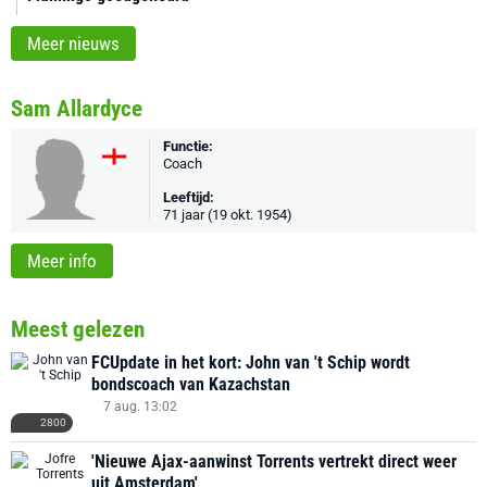
Meer nieuws
Sam Allardyce
Functie:
Coach
Leeftijd:
71 jaar (19 okt. 1954)
Meer info
Meest gelezen
FCUpdate in het kort: John van 't Schip wordt
bondscoach van Kazachstan
7 aug. 13:02
2800
'Nieuwe Ajax-aanwinst Torrents vertrekt direct weer
uit Amsterdam'