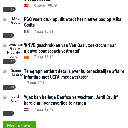
Gisteren, 08:49
15
PSG voert druk op: dit wordt het nieuwe bod op Mika
Godts
7 aug. 10:21
9
'KNVB geschrokken van Van Gaal, zoektocht naar
nieuwe bondscoach vertraagd'
7 aug. 16:10
17
Telegraph onthult details over buitenechtelijke affaire
Infantino met UEFA-medewerkster
7 aug. 23:14
10
'Ajax kan belletje Benfica verwachten: Jordi Cruijff
bereid miljoenenverlies te nemen'
7 aug. 12:49
8
Meer nieuws