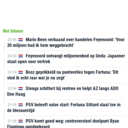
Net binnen
Mario Been verbaasd over handelen Feyenoord: 'Voor
23:56
30 miljoen had ik hem weggebracht'
Feyenoord ontvangt miljoenenbod op Ueda: Japanner
23:30
staat open voor vertrek
Bosz geprikkeld na puntverlies tegen Fortuna: 'Dit
23:14
vind ik echt raar wat je nu zegt'
Stengs schittert bij rentree en helpt AZ langs ADO
22:54
Den Haag
PSV beleeft valse start: Fortuna Sittard slaat toe in
21:55
de blessuretijd
PSV komt goed weg: controversieel doelpunt Ryan
21:28
Flamingo goedgekeurd