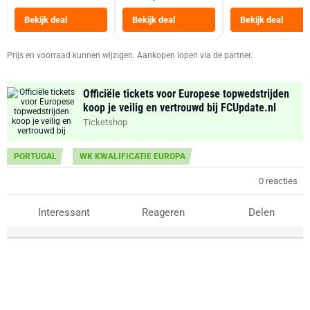
Tot 6 Personen
Heteluchtfriteus
Bekijk deal
Bekijk deal
Bekijk deal
Zwart
Prijs en voorraad kunnen wijzigen. Aankopen lopen via de partner.
Officiële tickets voor Europese topwedstrijden
koop je veilig en vertrouwd bij FCUpdate.nl
Ticketshop
PORTUGAL
WK KWALIFICATIE EUROPA
0 reacties
Interessant
Reageren
Delen