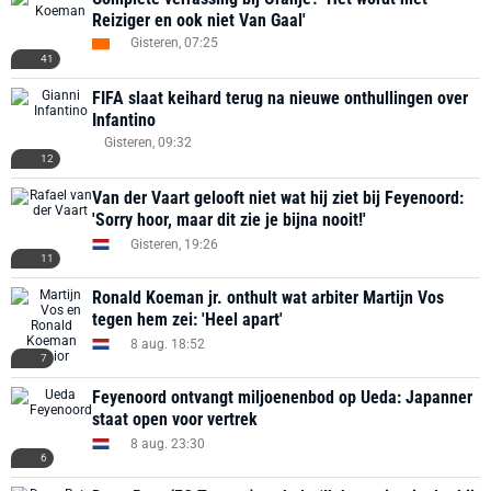
Reiziger en ook niet Van Gaal'
Gisteren, 07:25
41
FIFA slaat keihard terug na nieuwe onthullingen over
Infantino
Gisteren, 09:32
12
Van der Vaart gelooft niet wat hij ziet bij Feyenoord:
'Sorry hoor, maar dit zie je bijna nooit!'
Gisteren, 19:26
11
Ronald Koeman jr. onthult wat arbiter Martijn Vos
tegen hem zei: 'Heel apart'
8 aug. 18:52
7
Feyenoord ontvangt miljoenenbod op Ueda: Japanner
staat open voor vertrek
8 aug. 23:30
6