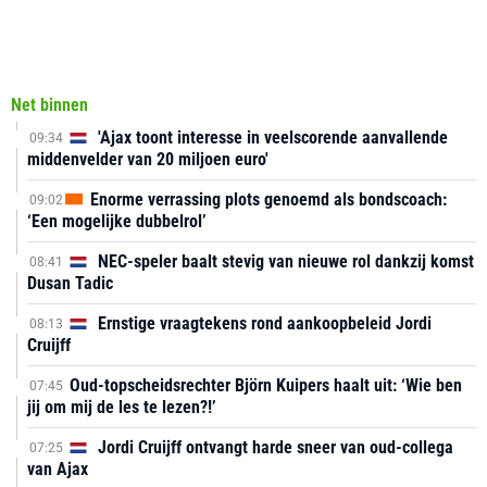
Net binnen
'Ajax toont interesse in veelscorende aanvallende
09:34
middenvelder van 20 miljoen euro'
Enorme verrassing plots genoemd als bondscoach:
09:02
‘Een mogelijke dubbelrol’
NEC-speler baalt stevig van nieuwe rol dankzij komst
08:41
Dusan Tadic
Ernstige vraagtekens rond aankoopbeleid Jordi
08:13
Cruijff
Oud-topscheidsrechter Björn Kuipers haalt uit: ‘Wie ben
07:45
jij om mij de les te lezen?!’
Jordi Cruijff ontvangt harde sneer van oud-collega
07:25
van Ajax