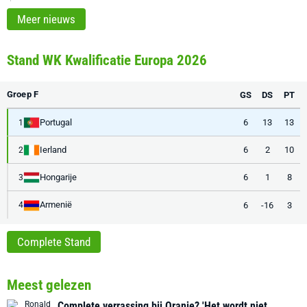
Meer nieuws
Stand WK Kwalificatie Europa 2026
Groep F
GS
DS
PT
Portugal
6
13
13
1
Ierland
6
2
10
2
Hongarije
6
1
8
3
Armenië
6
-16
3
4
Complete Stand
Meest gelezen
Complete verrassing bij Oranje? 'Het wordt niet