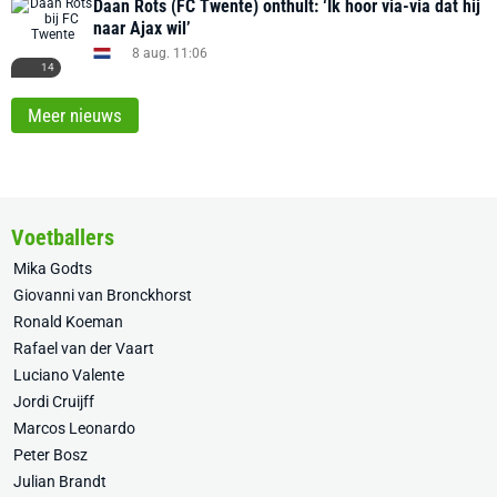
Daan Rots (FC Twente) onthult: ‘Ik hoor via-via dat hij
naar Ajax wil’
8 aug. 11:06
14
Meer nieuws
Voetballers
Mika Godts
Giovanni van Bronckhorst
Ronald Koeman
Rafael van der Vaart
Luciano Valente
Jordi Cruijff
Marcos Leonardo
Peter Bosz
Julian Brandt