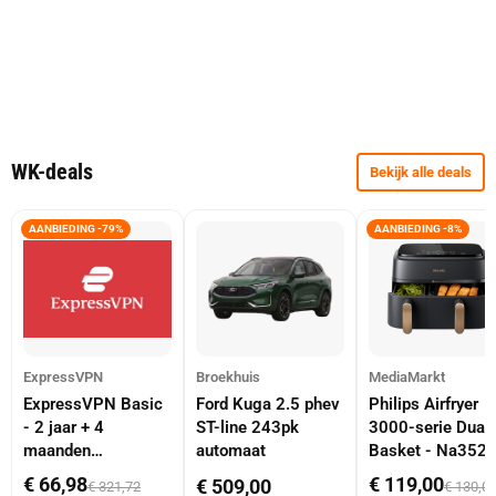
WK-deals
Bekijk alle deals
AANBIEDING -79%
AANBIEDING -8%
ExpressVPN
Broekhuis
MediaMarkt
ExpressVPN Basic
Ford Kuga 2.5 phev
Philips Airfryer
- 2 jaar + 4
ST-line 243pk
3000-serie Dual
maanden
automaat
Basket - Na352
abonnement
Dubbele Mand 9 
€ 66,98
€ 119,00
€ 509,00
€ 321,72
€ 130,0