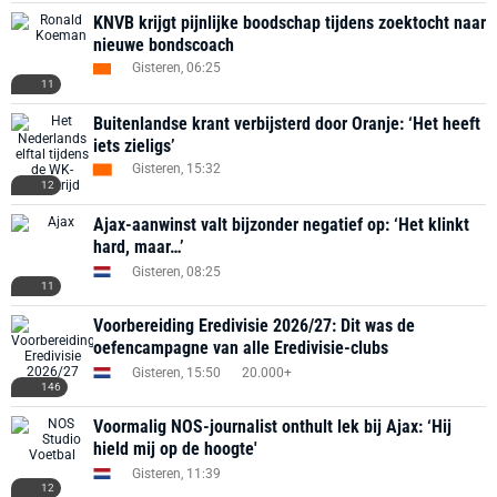
KNVB krijgt pijnlijke boodschap tijdens zoektocht naar
nieuwe bondscoach
Gisteren, 06:25
11
Buitenlandse krant verbijsterd door Oranje: ‘Het heeft
iets zieligs’
Gisteren, 15:32
12
Ajax-aanwinst valt bijzonder negatief op: ‘Het klinkt
hard, maar…’
Gisteren, 08:25
11
Voorbereiding Eredivisie 2026/27: Dit was de
oefencampagne van alle Eredivisie-clubs
Gisteren, 15:50
20.000+
146
Voormalig NOS-journalist onthult lek bij Ajax: ‘Hij
hield mij op de hoogte'
Gisteren, 11:39
12