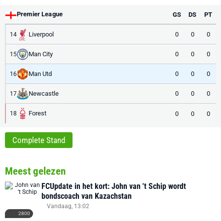
Premier League
GS
DS
PT
Liverpool
0
0
0
14
Man City
0
0
0
15
Man Utd
0
0
0
16
Newcastle
0
0
0
17
Forest
0
0
0
18
Complete Stand
Meest gelezen
FCUpdate in het kort: John van 't Schip wordt
bondscoach van Kazachstan
Vandaag, 13:02
2800