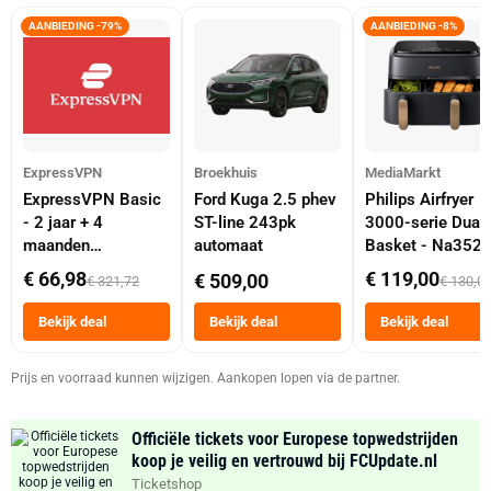
AANBIEDING -79%
AANBIEDING -8%
ExpressVPN
Broekhuis
MediaMarkt
ExpressVPN Basic
Ford Kuga 2.5 phev
Philips Airfryer
- 2 jaar + 4
ST-line 243pk
3000-serie Dual
maanden
automaat
Basket - Na352
abonnement
Dubbele Mand 9 
€ 66,98
€ 119,00
€ 509,00
€ 321,72
€ 130,0
Tot 6 Personen
Heteluchtfriteus
Bekijk deal
Bekijk deal
Bekijk deal
Zwart
Prijs en voorraad kunnen wijzigen. Aankopen lopen via de partner.
Officiële tickets voor Europese topwedstrijden
koop je veilig en vertrouwd bij FCUpdate.nl
Ticketshop