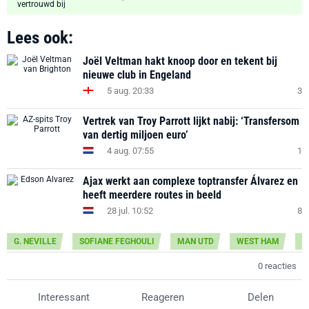
Lees ook:
Joël Veltman hakt knoop door en tekent bij
nieuwe club in Engeland
5 aug. 20:33
3
Vertrek van Troy Parrott lijkt nabij: ‘Transfersom
van dertig miljoen euro’
4 aug. 07:55
1
Ajax werkt aan complexe toptransfer Álvarez en
heeft meerdere routes in beeld
28 jul. 10:52
8
G. NEVILLE
SOFIANE FEGHOULI
MAN UTD
WEST HAM
P
0 reacties
Interessant
Reageren
Delen