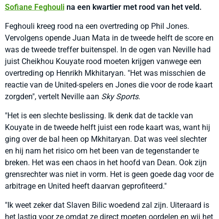
Sofiane Feghouli
na een kwartier met rood van het veld.
Feghouli kreeg rood na een overtreding op Phil Jones.
Vervolgens opende Juan Mata in de tweede helft de score en
was de tweede treffer buitenspel. In de ogen van Neville had
juist Cheikhou Kouyate rood moeten krijgen vanwege een
overtreding op Henrikh Mkhitaryan. "Het was misschien de
reactie van de United-spelers en Jones die voor de rode kaart
zorgden", vertelt Neville aan
Sky Sports
.
"Het is een slechte beslissing. Ik denk dat de tackle van
Kouyate in de tweede helft juist een rode kaart was, want hij
ging over de bal heen op Mkhitaryan. Dat was veel slechter
en hij nam het risico om het been van de tegenstander te
breken. Het was een chaos in het hoofd van Dean. Ook zijn
grensrechter was niet in vorm. Het is geen goede dag voor de
arbitrage en United heeft daarvan geprofiteerd."
"Ik weet zeker dat Slaven Bilic woedend zal zijn. Uiteraard is
het lastig voor ze omdat ze direct moeten oordelen en wij het