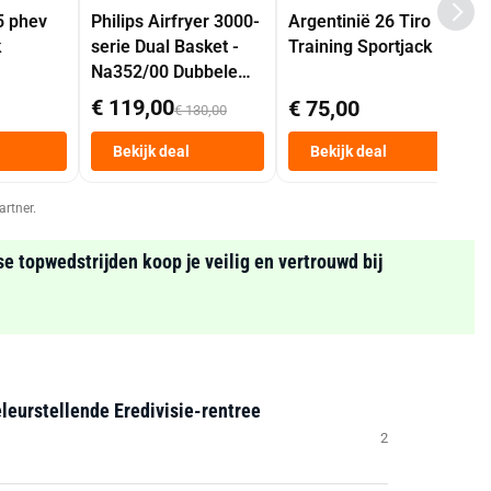
5 phev
Philips Airfryer 3000-
Argentinië 26 Tiro
k
serie Dual Basket -
Training Sportjack
Na352/00 Dubbele
Mand 9 L Tot 6
€ 119,00
€ 75,00
€ 130,00
Personen
Heteluchtfriteuse
Bekijk deal
Bekijk deal
Zwart
artner.
se topwedstrijden koop je veilig en vertrouwd bij
leurstellende Eredivisie-rentree
2