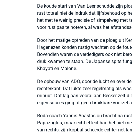
De koude start van Van Leer schudde zijn plo
rust totaal niet de indruk dat lijfsbehoud op 
het met te weinig precisie of simpelweg met t
voor rust pas te noteren, al was het afstandss
Door het matige optreden van de ploeg uit K
Hagenezen konden rustig wachten op de fouten
Bovendien waren de verdedigers ook niet bero
druk kwamen te staan. De Japanse spits fungee
Khayati en Malone.
De opbouw van ADO, door de lucht en over de g
rechterkant. Dat lukte zeer regelmatig als was 
minuut. Dat lag aan vooral aan Becker zelf die
eigen succes ging of geen bruikbare voorzet a
Roda-coach Yannis Anastasiou bracht na rust
Papazoglou, maar echt effect had het niet mee
van rechts, zijn kopbal scheerde echter net la