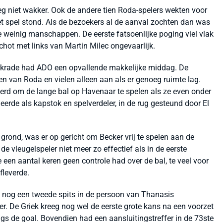
eg niet wakker. Ook de andere tien Roda-spelers wekten voor
het spel stond. Als de bezoekers al de aanval zochten dan was
e weinig manschappen. De eerste fatsoenlijke poging viel vlak
chot met links van Martin Milec ongevaarlijk.
erkrade had ADO een opvallende makkelijke middag. De
 van Roda en vielen alleen aan als er genoeg ruimte lag.
erd om de lange bal op Havenaar te spelen als ze even onder
rde als kapstok en spelverdeler, in de rug gesteund door El
rond, was er op gericht om Becker vrij te spelen aan de
de vleugelspeler niet meer zo effectief als in de eerste
 een aantal keren geen controle had over de bal, te veel voor
fleverde.
 nog een tweede spits in de persoon van Thanasis
r. De Griek kreeg nog wel de eerste grote kans na een voorzet
ngs de goal. Bovendien had een aansluitingstreffer in de 73ste