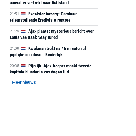
aanvaller vertrekt naar Duitsland'
Excelsior bezorgt Cambuur
21:51
teleurstellende Eredivisie-rentree
Ajax plaatst mysterieus bericht over
21:29
Louis van Gaal: 'Stay tuned'
Kwakman trekt na 45 minuten al
21:09
pijnlijke conclusie: 'Kinderlijk'
Pijnlijk: Ajax-keeper maakt tweede
20:35
kapitale blunder in zes dagen tijd
Meer nieuws