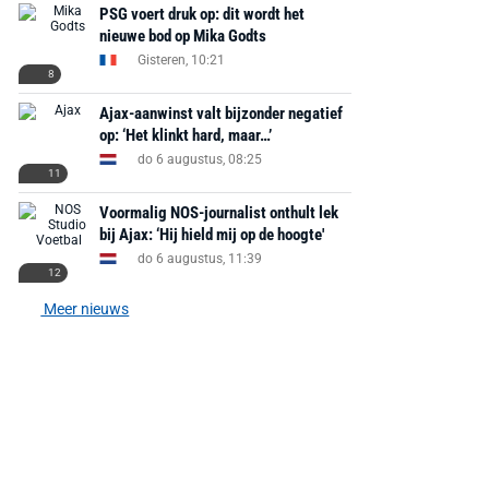
PSG voert druk op: dit wordt het
nieuwe bod op Mika Godts
Gisteren, 10:21
8
Ajax-aanwinst valt bijzonder negatief
op: ‘Het klinkt hard, maar…’
do 6 augustus, 08:25
11
Voormalig NOS-journalist onthult lek
bij Ajax: ‘Hij hield mij op de hoogte'
do 6 augustus, 11:39
12
Meer nieuws