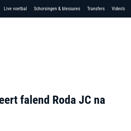
Live voetbal
Schorsingen & blessures
Transfers
Video's
ert falend Roda JC na