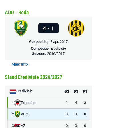
ADO - Roda
4 - 1
Gespeeld op 2 apr. 2017
Competitie:
Eredivisie
Seizoen:
2016/2017
Meer info
Stand Eredivisie 2026/2027
AANBIEDING -40%
AANBIEDING -19%
Eredivisie
GS
DS
PT
Excelsior
1
4
3
1
ADO
0
0
0
2
AZ
0
0
0
3
MediaMarkt
Adidas
MediaMarkt