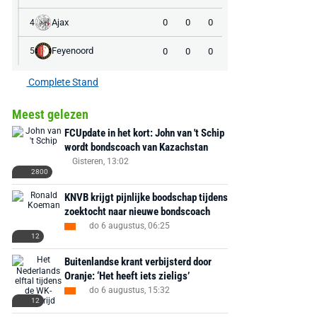
EA Sports FC 26 -
F50 Messi Elite Firm
Sonos Arc Ul
Ajax
0
0
0
4
PlayStation 5
Ground Boots Kids
Soundbar Zw
Feyenoord
0
0
0
5
€ 78,00
€ 888,00
€ 29,99
€ 130,00
€ 
Complete Stand
Bekijk deal
Bekijk deal
Bekijk deal
Meest gelezen
FCUpdate in het kort: John van 't Schip
wordt bondscoach van Kazachstan
Gisteren, 13:02
2800
KNVB krijgt pijnlijke boodschap tijdens
zoektocht naar nieuwe bondscoach
do 6 augustus, 06:25
12
Buitenlandse krant verbijsterd door
Oranje: ‘Het heeft iets zieligs’
do 6 augustus, 15:32
12