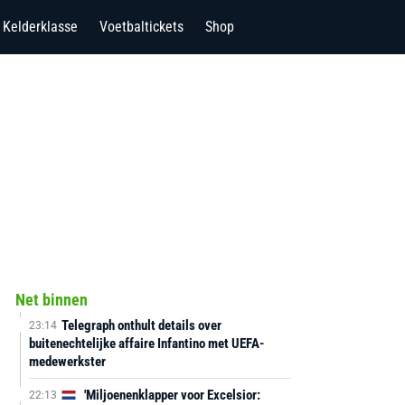
Kelderklasse
Voetbaltickets
Shop
Net binnen
Telegraph onthult details over
23:14
buitenechtelijke affaire Infantino met UEFA-
medewerkster
'Miljoenenklapper voor Excelsior:
22:13