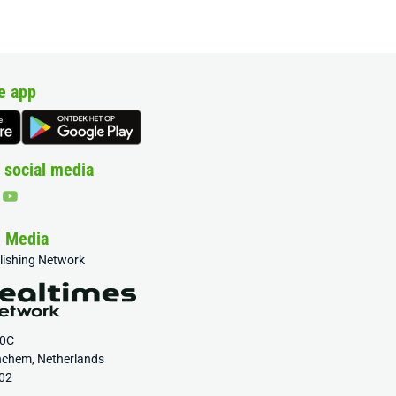
e app
 social media
& Media
blishing Network
20C
nchem, Netherlands
02