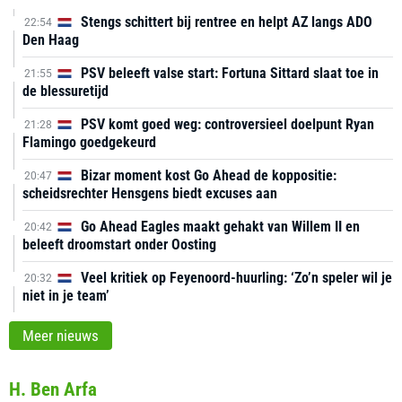
Stengs schittert bij rentree en helpt AZ langs ADO
22:54
Den Haag
PSV beleeft valse start: Fortuna Sittard slaat toe in
21:55
de blessuretijd
PSV komt goed weg: controversieel doelpunt Ryan
21:28
Flamingo goedgekeurd
Bizar moment kost Go Ahead de koppositie:
20:47
scheidsrechter Hensgens biedt excuses aan
Go Ahead Eagles maakt gehakt van Willem II en
20:42
beleeft droomstart onder Oosting
Veel kritiek op Feyenoord-huurling: ‘Zo’n speler wil je
20:32
niet in je team’
Meer nieuws
H. Ben Arfa