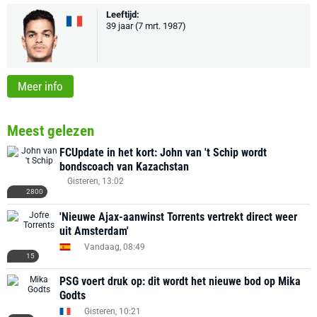
Leeftijd:
39 jaar (7 mrt. 1987)
Meer info
Meest gelezen
FCUpdate in het kort: John van 't Schip wordt
bondscoach van Kazachstan
Gisteren, 13:02
2800
'Nieuwe Ajax-aanwinst Torrents vertrekt direct weer
uit Amsterdam'
Vandaag, 08:49
15
PSG voert druk op: dit wordt het nieuwe bod op Mika
Godts
Gisteren, 10:21