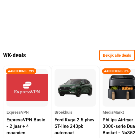
WK-deals
Bekijk alle deals
AANBIEDING -79%
AANBIEDING -8%
ExpressVPN
Broekhuis
MediaMarkt
ExpressVPN Basic
Ford Kuga 2.5 phev
Philips Airfryer
- 2 jaar + 4
ST-line 243pk
3000-serie Dual
maanden
automaat
Basket - Na352