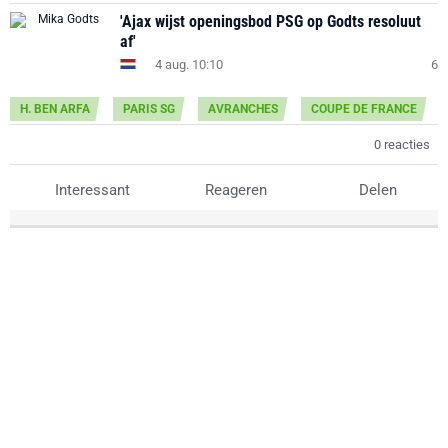
'Ajax wijst openingsbod PSG op Godts resoluut
af'
4 aug. 10:10
6
H. BEN ARFA
PARIS SG
AVRANCHES
COUPE DE FRANCE
0 reacties
Interessant
Reageren
Delen