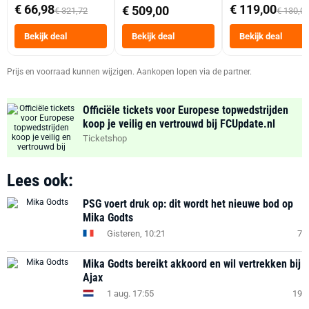
abonnement
Dubbele Mand 9 
€ 66,98
€ 119,00
€ 509,00
€ 321,72
€ 130,0
Tot 6 Personen
Heteluchtfriteus
Bekijk deal
Bekijk deal
Bekijk deal
Zwart
Prijs en voorraad kunnen wijzigen. Aankopen lopen via de partner.
Officiële tickets voor Europese topwedstrijden
koop je veilig en vertrouwd bij FCUpdate.nl
Ticketshop
Lees ook:
PSG voert druk op: dit wordt het nieuwe bod op
Mika Godts
Gisteren, 10:21
7
Mika Godts bereikt akkoord en wil vertrekken bij
Ajax
1 aug. 17:55
19