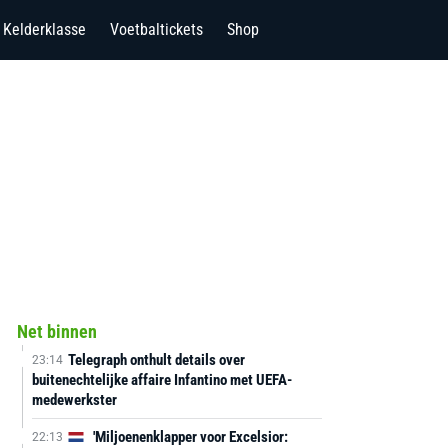
Kelderklasse
Voetbaltickets
Shop
Net binnen
Telegraph onthult details over
23:14
buitenechtelijke affaire Infantino met UEFA-
medewerkster
'Miljoenenklapper voor Excelsior:
22:13