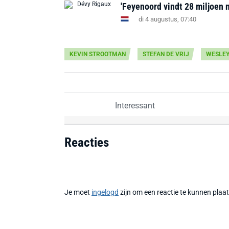
'Feyenoord vindt 28 miljoen 
di 4 augustus, 07:40
KEVIN STROOTMAN
STEFAN DE VRIJ
WESLEY
Interessant
Reacties
Je moet
ingelogd
zijn om een reactie te kunnen plaa