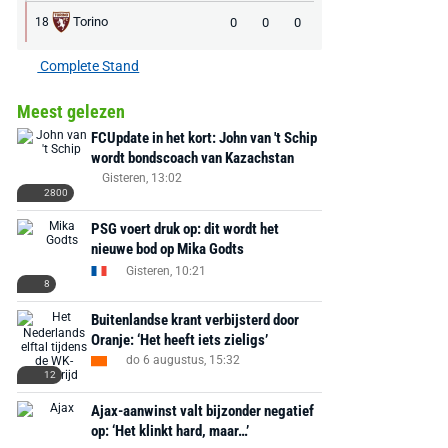
Torino
0
0
0
18
Complete Stand
Meest gelezen
FCUpdate in het kort: John van 't Schip
wordt bondscoach van Kazachstan
Gisteren, 13:02
2800
PSG voert druk op: dit wordt het
nieuwe bod op Mika Godts
Gisteren, 10:21
8
Buitenlandse krant verbijsterd door
Oranje: ‘Het heeft iets zieligs’
do 6 augustus, 15:32
12
Ajax-aanwinst valt bijzonder negatief
op: ‘Het klinkt hard, maar…’