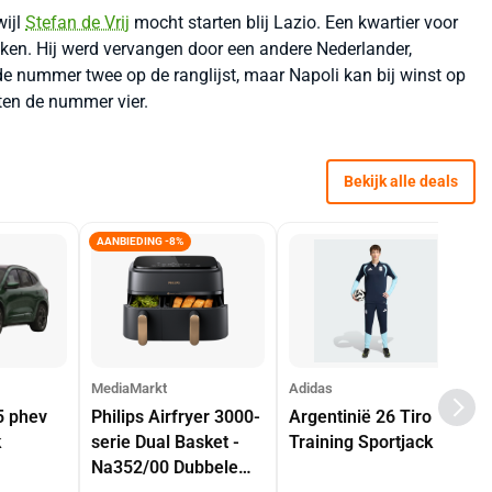
wijl
Stefan de Vrij
mocht starten blij Lazio. Een kwartier voor
haken. Hij werd vervangen door een andere Nederlander,
de nummer twee op de ranglijst, maar Napoli kan bij winst op
ten de nummer vier.
Bekijk alle deals
AANBIEDING -8%
MediaMarkt
Adidas
5 phev
Philips Airfryer 3000-
Argentinië 26 Tiro
k
serie Dual Basket -
Training Sportjack
Na352/00 Dubbele