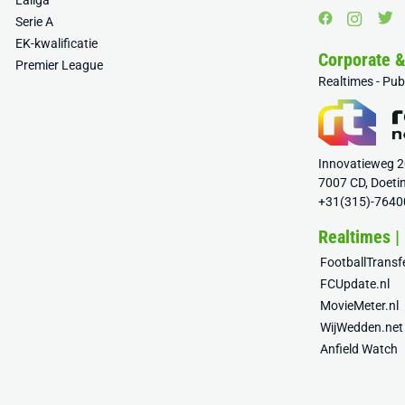
Laliga
Serie A
EK-kwalificatie
Corporate 
Premier League
Realtimes - Pu
Innovatieweg 
7007 CD, Doeti
+31(315)-7640
Realtimes |
FootballTrans
FCUpdate.nl
MovieMeter.nl
WijWedden.net
Anfield Watch