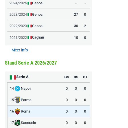
Genoa
2024/2025
-
-
Genoa
2023/2024
27
0
Genoa
2022/2023
30
2
Cagliari
2021/2022
10
0
Meer info
Stand Serie A 2026/2027
Serie A
GS
DS
PT
Napoli
0
0
0
14
Parma
0
0
0
15
Roma
0
0
0
16
Sassuolo
0
0
0
17