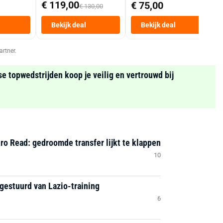
Mand 9 L Tot 6
€ 119,00
€ 75,00
€ 130,00
Personen
Heteluchtfriteuse
Bekijk deal
Bekijk deal
Zwart
artner.
se topwedstrijden koop je veilig en vertrouwd bij
ro Read: gedroomde transfer lijkt te klappen
10
gestuurd van Lazio-training
6