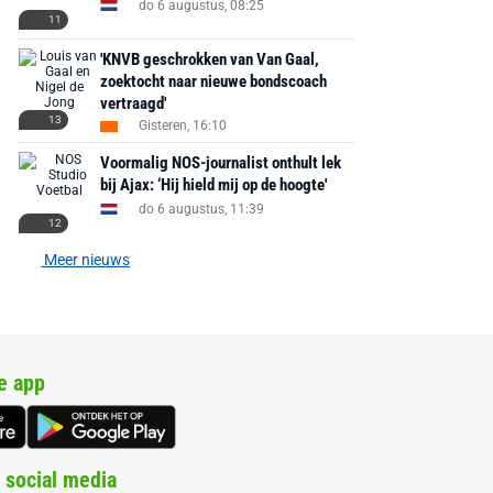
do 6 augustus, 08:25
11
'KNVB geschrokken van Van Gaal,
zoektocht naar nieuwe bondscoach
vertraagd'
13
Gisteren, 16:10
Voormalig NOS-journalist onthult lek
bij Ajax: ‘Hij hield mij op de hoogte'
do 6 augustus, 11:39
12
Meer nieuws
e app
 social media