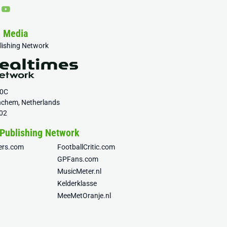
& Media
blishing Network
20C
nchem, Netherlands
02
 Publishing Network
fers.com
FootballCritic.com
GPFans.com
MusicMeter.nl
Kelderklasse
MeeMetOranje.nl