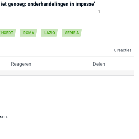
niet genoeg: onderhandelingen in impasse'
1
 HOEDT
ROMA
LAZIO
SERIE A
0 reacties
Reageren
Delen
tsen.