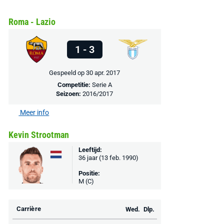
€ 78,00
€ 888,00
€ 29,99
€ 130,00
€ 
Roma - Lazio
Bekijk deal
Bekijk deal
Bekijk deal
1 - 3
Gespeeld op 30 apr. 2017
Competitie:
Serie A
Seizoen:
2016/2017
Meer info
Kevin Strootman
Leeftijd:
36 jaar (13 feb. 1990)
Positie:
M (C)
Carrière
Wed.
Dlp.