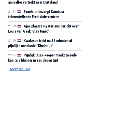
aanvaller vertrekt naar Duitsland'
Excelsior bezorgt Cambuur
21:51
teleurstellende Eredivisie-rentree
Ajax plaatst mysterieus bericht over
21:29
Louis van Gaal: 'Stay tuned'
Kwakman trekt na 45 minuten al
21:09
pijnlijke conclusie: 'Kinderlijk'
Pijnlijk: Ajax-keeper maakt tweede
20:35
kapitale blunder in zes dagen tijd
Meer nieuws