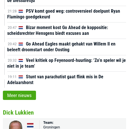
de blessuretijd
PSV komt goed weg: controversieel doelpunt Ryan
21:28
Flamingo goedgekeurd
Bizar moment kost Go Ahead de koppositie:
20:47
scheidsrechter Hensgens biedt excuses aan
Go Ahead Eagles maakt gehakt van Willem II en
20:42
beleeft droomstart onder Oosting
Veel kritiek op Feyenoord-huurling: ‘Zo’n speler wil je
20:32
niet in je team’
Stunt van parachutist gaat flink mis in De
19:11
Adelaarshorst
Meer nieuws
Dick Lukkien
Team:
Groningen