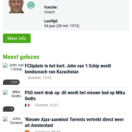
Functie:
Coach
Leeftijd:
54 jaar (28 mrt. 1972)
Meer info
Meest gelezen
FCUpdate in het kort: John van 't Schip wordt
bondscoach van Kazachstan
Gisteren, 13:02
2800
PSG voert druk op: dit wordt het nieuwe bod op Mika
Godts
Gisteren, 10:21
9
'Nieuwe Ajax-aanwinst Torrents vertrekt direct weer
uit Amsterdam'
Vandaag, 08:49