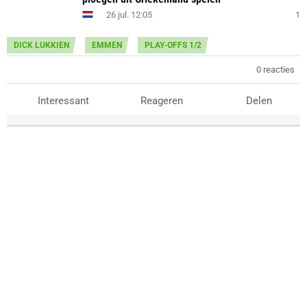
26 jul. 12:05
1
DICK LUKKIEN
EMMEN
PLAY-OFFS 1/2
0 reacties
Interessant
Reageren
Delen