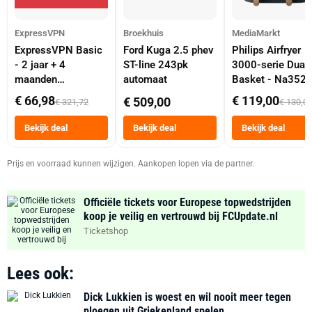
ExpressVPN
Broekhuis
MediaMarkt
ExpressVPN Basic
Ford Kuga 2.5 phev
Philips Airfryer
- 2 jaar + 4
ST-line 243pk
3000-serie Dual
maanden
automaat
Basket - Na352
abonnement
Dubbele Mand 9 
€ 66,98
€ 119,00
€ 509,00
€ 321,72
€ 130,0
Tot 6 Personen
Heteluchtfriteus
Bekijk deal
Bekijk deal
Bekijk deal
Zwart
Prijs en voorraad kunnen wijzigen. Aankopen lopen via de partner.
Officiële tickets voor Europese topwedstrijden
koop je veilig en vertrouwd bij FCUpdate.nl
Ticketshop
Lees ook:
Dick Lukkien is woest en wil nooit meer tegen
ploegen uit Griekenland spelen