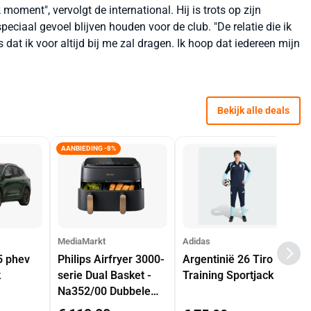
oment", vervolgt de international. Hij is trots op zijn
speciaal gevoel blijven houden voor de club. "De relatie die ik
 dat ik voor altijd bij me zal dragen. Ik hoop dat iedereen mijn
Bekijk alle deals
AANBIEDING -8%
MediaMarkt
Adidas
5 phev
Philips Airfryer 3000-
Argentinië 26 Tiro
k
serie Dual Basket -
Training Sportjack
Na352/00 Dubbele
Mand 9 L Tot 6