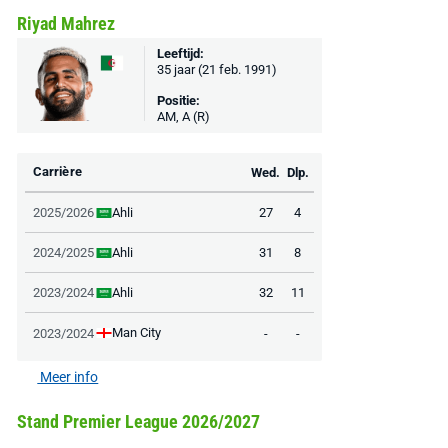
€ 78,00
€ 888,00
€ 29,99
€ 130,00
€ 
Riyad Mahrez
Bekijk deal
Bekijk deal
Bekijk deal
Leeftijd:
35 jaar (21 feb. 1991)
Positie:
AM, A (R)
Carrière
Wed.
Dlp.
Ahli
2025/2026
27
4
Ahli
2024/2025
31
8
Ahli
2023/2024
32
11
Man City
2023/2024
-
-
Meer info
Stand Premier League 2026/2027