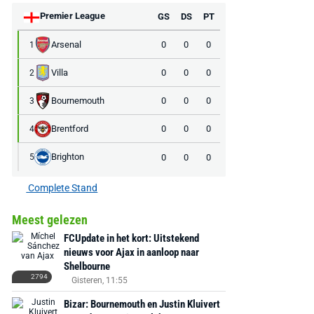
Premier League
GS
DS
PT
Arsenal
0
0
0
1
Villa
0
0
0
2
Bournemouth
0
0
0
3
Brentford
0
0
0
4
Brighton
0
0
0
5
Complete Stand
Meest gelezen
FCUpdate in het kort: Uitstekend
nieuws voor Ajax in aanloop naar
Shelbourne
2794
Gisteren, 11:55
Bizar: Bournemouth en Justin Kluivert