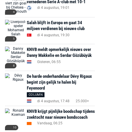
vernederen Serie A-club met 10-1
di 4 augustus, 19:01
4
Salah blijft in Europa en gaat 34
miljoen verdienen bij nieuwe club
di 4 augustus, 19:30
5
KNVB meldt opmerkelijk nieuws over
Danny Makkelie en Serdar Gözübüyük
Gisteren, 06:55
8
De harde onderhandelaar Dévy Rigaux
begint zijn gelijk te halen bij
Feyenoord
COLUMN
di 4 augustus, 17:48
25.000+
KNVB krijgt pijnlijke boodschap tijdens
zoektocht naar nieuwe bondscoach
Vandaag, 06:25
10