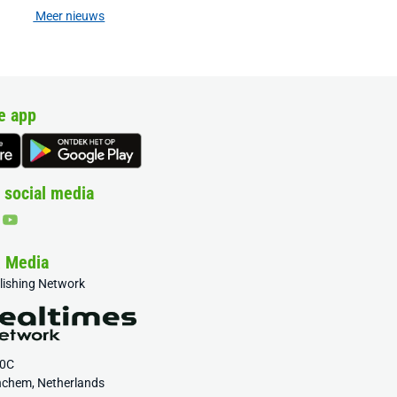
Meer nieuws
e app
 social media
& Media
blishing Network
20C
nchem, Netherlands