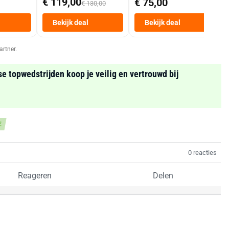
€ 119,00
€ 75,00
€ 130,00
Personen
Heteluchtfriteuse
Bekijk deal
Bekijk deal
Zwart
artner.
se topwedstrijden koop je veilig en vertrouwd bij
E
0 reacties
Reageren
Delen