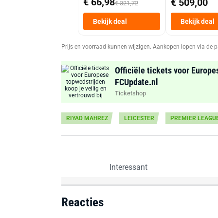
€ 66,98
€ 509,00
€ 321,72
Bekijk deal
Bekijk deal
Prijs en voorraad kunnen wijzigen. Aankopen lopen via de p
Officiële tickets voor Europe
FCUpdate.nl
Ticketshop
RIYAD MAHREZ
LEICESTER
PREMIER LEAGU
Interessant
Reacties