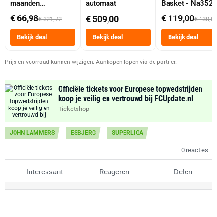
maanden
automaat
Basket - Na352
abonnement
Dubbele Mand 9 
€ 66,98
€ 119,00
€ 509,00
€ 321,72
€ 130,0
Tot 6 Personen
Heteluchtfriteus
Bekijk deal
Bekijk deal
Bekijk deal
Zwart
Prijs en voorraad kunnen wijzigen. Aankopen lopen via de partner.
Officiële tickets voor Europese topwedstrijden
koop je veilig en vertrouwd bij FCUpdate.nl
Ticketshop
JOHN LAMMERS
ESBJERG
SUPERLIGA
0 reacties
Interessant
Reageren
Delen