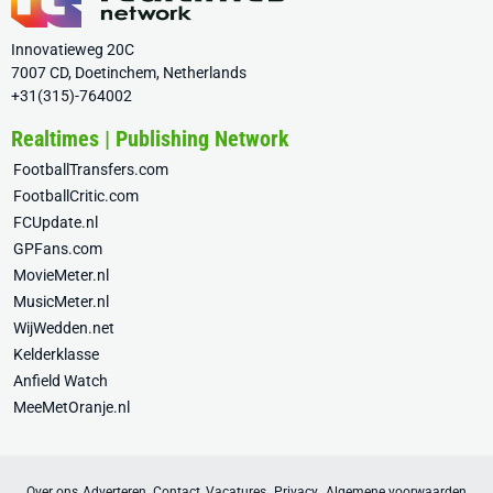
Innovatieweg 20C
7007 CD, Doetinchem, Netherlands
+31(315)-764002
Realtimes | Publishing Network
FootballTransfers.com
FootballCritic.com
FCUpdate.nl
GPFans.com
MovieMeter.nl
MusicMeter.nl
WijWedden.net
Kelderklasse
Anfield Watch
MeeMetOranje.nl
Over ons
Adverteren
Contact
Vacatures
Privacy
Algemene voorwaarden