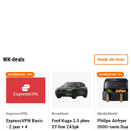
WK-deals
Bekijk alle deals
AANBIEDING -79%
AANBIEDING -8%
ExpressVPN
Broekhuis
MediaMarkt
ExpressVPN Basic
Ford Kuga 2.5 phev
Philips Airfryer
- 2 jaar + 4
ST-line 243pk
3000-serie Dual