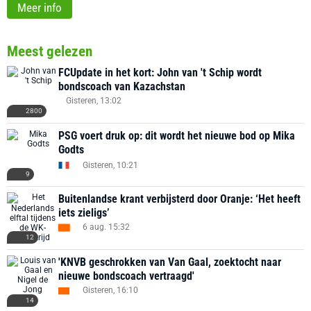
Meer info
Meest gelezen
FCUpdate in het kort: John van 't Schip wordt
bondscoach van Kazachstan
Gisteren, 13:02
2800
PSG voert druk op: dit wordt het nieuwe bod op Mika
Godts
Gisteren, 10:21
9
Buitenlandse krant verbijsterd door Oranje: ‘Het heeft
iets zieligs’
6 aug. 15:32
12
'KNVB geschrokken van Van Gaal, zoektocht naar
nieuwe bondscoach vertraagd'
Gisteren, 16:10
14