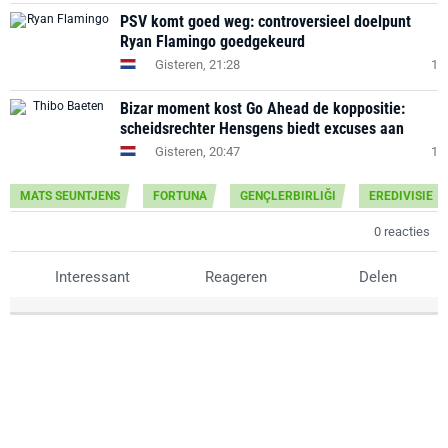
PSV komt goed weg: controversieel doelpunt
Ryan Flamingo goedgekeurd
Gisteren, 21:28
1
Bizar moment kost Go Ahead de koppositie:
scheidsrechter Hensgens biedt excuses aan
Gisteren, 20:47
1
MATS SEUNTJENS
FORTUNA
GENÇLERBIRLIĞI
EREDIVISIE
0 reacties
Interessant
Reageren
Delen