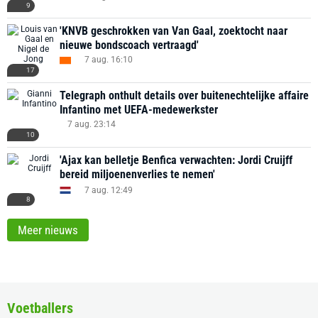
9
'KNVB geschrokken van Van Gaal, zoektocht naar
nieuwe bondscoach vertraagd'
7 aug. 16:10
17
Telegraph onthult details over buitenechtelijke affaire
Infantino met UEFA-medewerkster
7 aug. 23:14
10
'Ajax kan belletje Benfica verwachten: Jordi Cruijff
bereid miljoenenverlies te nemen'
7 aug. 12:49
8
Meer nieuws
Voetballers