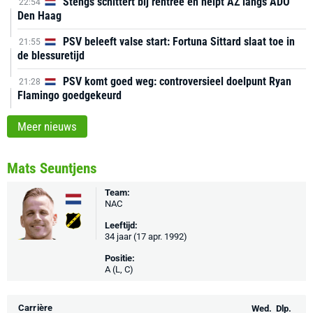
Stengs schittert bij rentree en helpt AZ langs ADO
22:54
Den Haag
PSV beleeft valse start: Fortuna Sittard slaat toe in
21:55
de blessuretijd
PSV komt goed weg: controversieel doelpunt Ryan
21:28
Flamingo goedgekeurd
Meer nieuws
Mats Seuntjens
Team:
NAC
Leeftijd:
34 jaar (17 apr. 1992)
Positie:
A (L, C)
Carrière
Wed.
Dlp.