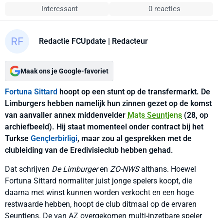
Interessant
0 reacties
Redactie FCUpdate
| Redacteur
Maak ons je Google-favoriet
Fortuna Sittard
hoopt op een stunt op de transfermarkt. De
Limburgers hebben namelijk hun zinnen gezet op de komst
van aanvaller annex middenvelder
Mats Seuntjens
(28, op
archiefbeeld). Hij staat momenteel onder contract bij het
Turkse
Gençlerbirligi
, maar zou al gesprekken met de
clubleiding van de Eredivisieclub hebben gehad.
Dat schrijven
De Limburger
en
ZO-NWS
althans. Hoewel
Fortuna Sittard normaliter juist jonge spelers koopt, die
daarna met winst kunnen worden verkocht en een hoge
restwaarde hebben, hoopt de club ditmaal op de ervaren
Seuntjens. De van AZ overgekomen multi-inzetbare speler