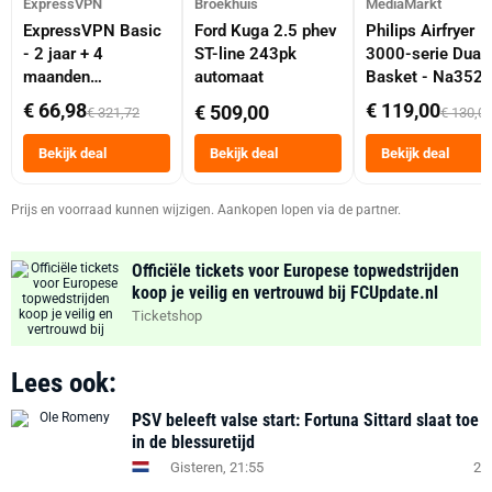
ExpressVPN
Broekhuis
MediaMarkt
ExpressVPN Basic
Ford Kuga 2.5 phev
Philips Airfryer
- 2 jaar + 4
ST-line 243pk
3000-serie Dual
maanden
automaat
Basket - Na352
abonnement
Dubbele Mand 9 
€ 66,98
€ 119,00
€ 509,00
€ 321,72
€ 130,0
Tot 6 Personen
Heteluchtfriteus
Bekijk deal
Bekijk deal
Bekijk deal
Zwart
Prijs en voorraad kunnen wijzigen. Aankopen lopen via de partner.
Officiële tickets voor Europese topwedstrijden
koop je veilig en vertrouwd bij FCUpdate.nl
Ticketshop
Lees ook:
PSV beleeft valse start: Fortuna Sittard slaat toe
in de blessuretijd
Gisteren, 21:55
2