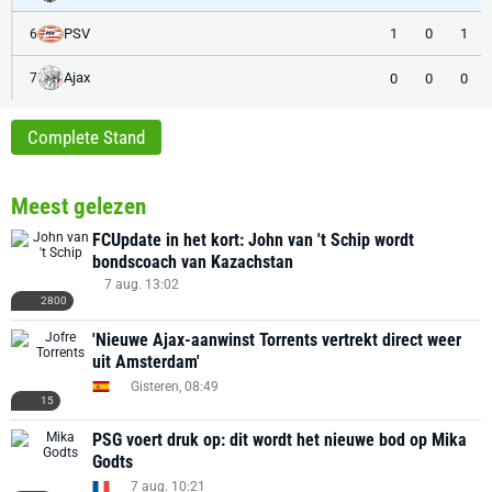
PSV
1
0
1
6
Ajax
0
0
0
7
Complete Stand
Meest gelezen
FCUpdate in het kort: John van 't Schip wordt
bondscoach van Kazachstan
7 aug. 13:02
2800
'Nieuwe Ajax-aanwinst Torrents vertrekt direct weer
uit Amsterdam'
Gisteren, 08:49
15
PSG voert druk op: dit wordt het nieuwe bod op Mika
Godts
7 aug. 10:21