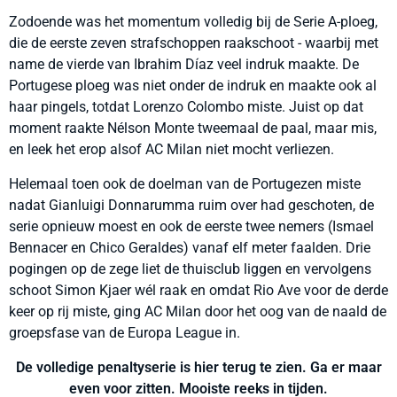
Zodoende was het momentum volledig bij de Serie A-ploeg,
die de eerste zeven strafschoppen raakschoot - waarbij met
name de vierde van Ibrahim Díaz veel indruk maakte. De
Portugese ploeg was niet onder de indruk en maakte ook al
haar pingels, totdat Lorenzo Colombo miste. Juist op dat
moment raakte Nélson Monte tweemaal de paal, maar mis,
en leek het erop alsof AC Milan niet mocht verliezen.
Helemaal toen ook de doelman van de Portugezen miste
nadat Gianluigi Donnarumma ruim over had geschoten, de
serie opnieuw moest en ook de eerste twee nemers (Ismael
Bennacer en Chico Geraldes) vanaf elf meter faalden. Drie
pogingen op de zege liet de thuisclub liggen en vervolgens
schoot Simon Kjaer wél raak en omdat Rio Ave voor de derde
keer op rij miste, ging AC Milan door het oog van de naald de
groepsfase van de Europa League in.
De volledige penaltyserie is hier terug te zien. Ga er maar
even voor zitten. Mooiste reeks in tijden.