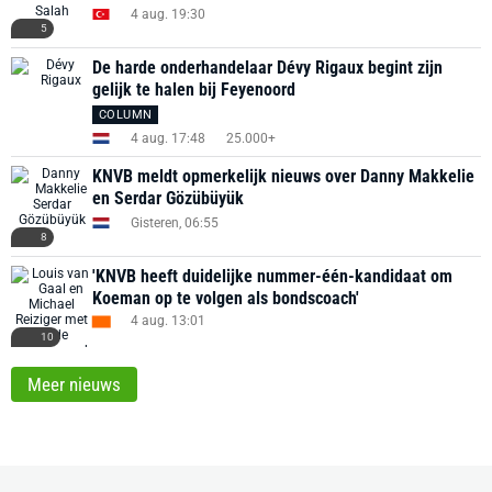
4 aug. 19:30
5
De harde onderhandelaar Dévy Rigaux begint zijn
gelijk te halen bij Feyenoord
COLUMN
4 aug. 17:48
25.000+
KNVB meldt opmerkelijk nieuws over Danny Makkelie
en Serdar Gözübüyük
Gisteren, 06:55
8
'KNVB heeft duidelijke nummer-één-kandidaat om
Koeman op te volgen als bondscoach'
4 aug. 13:01
10
Meer nieuws