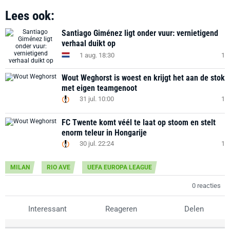
Lees ook:
Santiago Giménez ligt onder vuur: vernietigend
verhaal duikt op
1 aug. 18:30
1
Wout Weghorst is woest en krijgt het aan de stok
met eigen teamgenoot
31 jul. 10:00
1
FC Twente komt véél te laat op stoom en stelt
enorm teleur in Hongarije
30 jul. 22:24
1
MILAN
RIO AVE
UEFA EUROPA LEAGUE
0 reacties
Interessant
Reageren
Delen