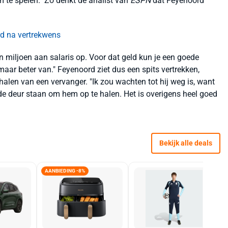
 te spelen." Zo denkt de analist van
ESPN
dat Feyenoord
rd na vertrekwens
een miljoen aan salaris op. Voor dat geld kun je een goede
 maar beter van." Feyenoord ziet dus een spits vertrekken,
len van een vervanger. "Ik zou wachten tot hij weg is, want
 de deur staan om hem op te halen. Het is overigens heel goed
Bekijk alle deals
AANBIEDING -8%