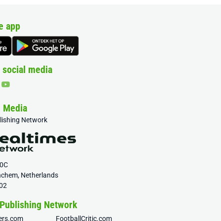
e app
 social media
& Media
blishing Network
20C
nchem, Netherlands
02
 Publishing Network
fers.com
FootballCritic.com