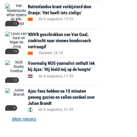
Buitenlandse krant verbijsterd door
Oranje: ‘Het heeft iets zieligs’
do 6 augustus, 15:32
12
'KNVB geschrokken van Van Gaal,
zoektocht naar nieuwe bondscoach
vertraagd'
14
Gisteren, 16:10
Voormalig NOS-journalist onthult lek
bij Ajax: ‘Hij hield mij op de hoogte'
do 6 augustus, 11:39
12
Ajax-fans hebben na 10 minuten
genoeg gezien en vellen oordeel over
Julian Brandt
5
do 6 augustus, 21:45
Meer nieuws