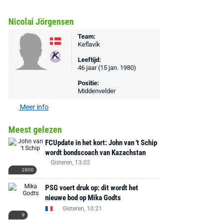
MediaMarkt
Adidas
MediaMarkt
Nicolai Jörgensen
EA Sports FC 26 -
F50 Messi Elite Firm
Sonos Arc Ul
PlayStation 5
Ground Boots Kids
Soundbar Zw
Team:
Keflavík
Leeftijd:
€ 78,00
€ 888,00
€ 29,99
€ 130,00
€ 
46 jaar (15 jan. 1980)
Bekijk deal
Bekijk deal
Bekijk deal
Positie:
Middenvelder
Meer info
Meest gelezen
FCUpdate in het kort: John van 't Schip
wordt bondscoach van Kazachstan
Gisteren, 13:02
2800
PSG voert druk op: dit wordt het
nieuwe bod op Mika Godts
Gisteren, 10:21
9