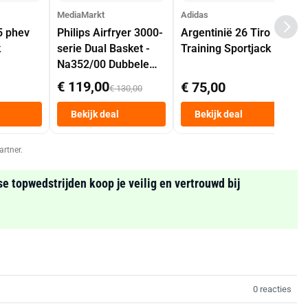
MediaMarkt
Adidas
5 phev
Philips Airfryer 3000-
Argentinië 26 Tiro
k
serie Dual Basket -
Training Sportjack
Na352/00 Dubbele
Mand 9 L Tot 6
€ 119,00
€ 75,00
€ 130,00
Personen
Heteluchtfriteuse
Bekijk deal
Bekijk deal
Zwart
artner.
se topwedstrijden koop je veilig en vertrouwd bij
0 reacties