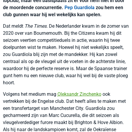
topclub, maar een basisplaats zit er voor hem niet in door
de moordende concurrentie.
Pep Guardiola
zou hem een
club gunnen waar hij wel wekelijks kan spelen.
Dat meldt
The Times
. De Nederlander kwam in de zomer van
2020 over van Bournemouth. Bij the Citizens kwam hij dit
seizoen veertien competitieduels in actie, waarin hij twee
doelpunten wist te maken. Hoewel hij niet wekelijks speelt,
zou Guardiola blij zijn met de mandekker. Hij kan zowel
centraal als op de vleugel uit de voeten in de achterste linie,
waardoor hij de perfecte reserve is. Maar de Spaanse trainer
gunt hem nu een nieuwe club, waar hij wel bij de vaste ploeg
hoort.
Volgens het medium mag
Oleksandr Zinchenko
ook
vertrekken bij de Engelse club. Dat heeft alles te maken met
een transfertarget van Manchester City. Guardiola zou
gecharmeerd zijn van Marc Cucurella, die dit seizoen als
vleugelverdediger furore maakt bij Brighton & Hove Albion.
Als hij naar de landskampioen komt, zal de Oekraïense