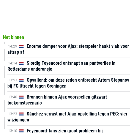
Net binnen
Enorme domper voor Ajax: sterspeler haakt vlak voor
14:29
aftrap af
Slordig Feyenoord ontsnapt aan puntverlies in
14:14
Rotterdams onderonsje
Opvallend: om deze reden ontbreekt Artem Stepanov
13:53
bij FC Utrecht tegen Groningen
Bronnen binnen Ajax voorspellen gitzwart
13:40
toekomstscenario
Sánchez verrast met Ajax-opstelling tegen PEC: vier
13:23
wijzigingen
Feyenoord-fans zien groot probleem bij
13:10