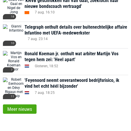
'KNVB geschrokken van Van Gaal, zoektocht naar
nieuwe bondscoach vertraagd'
7 aug. 16:10
18
Telegraph onthult details over buitenechtelijke affaire
Infantino met UEFA-medewerkster
7 aug. 23:14
10
Ronald Koeman jr. onthult wat arbiter Martijn Vos
tegen hem zei: 'Heel apart'
Gisteren, 18:52
7
'Feyenoord neemt onverantwoord bedrijfsrisico, ik
vind het echt héél bijzonder'
7 aug. 18:25
11
Meer nieuws