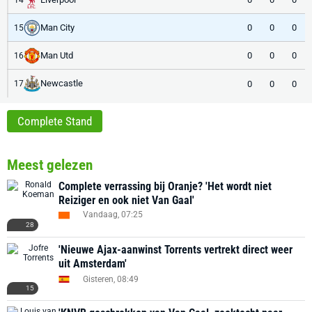
Man City
0
0
0
15
Man Utd
0
0
0
16
Newcastle
0
0
0
17
Complete Stand
Meest gelezen
Complete verrassing bij Oranje? 'Het wordt niet
Reiziger en ook niet Van Gaal'
Vandaag, 07:25
28
'Nieuwe Ajax-aanwinst Torrents vertrekt direct weer
uit Amsterdam'
Gisteren, 08:49
15