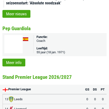
seizoensstart: ‘Absolute noodzaak’
Meer nieuws
Pep Guardiola
Functie:
Coach
Leeftijd:
55 jaar (18 jan. 1971)
Meer info
Stand Premier League 2026/2027
Premier League
GS
DS
PT
Leeds
0
0
0
13
Liverpool
0
0
0
14