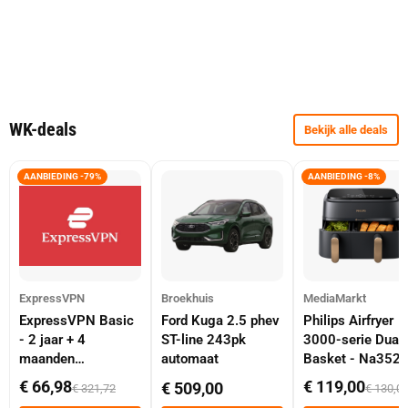
WK-deals
Bekijk alle deals
AANBIEDING -79%
AANBIEDING -8%
ExpressVPN
Broekhuis
MediaMarkt
ExpressVPN Basic
Ford Kuga 2.5 phev
Philips Airfryer
- 2 jaar + 4
ST-line 243pk
3000-serie Dual
maanden
automaat
Basket - Na352
abonnement
Dubbele Mand 9 
€ 66,98
€ 119,00
€ 509,00
€ 321,72
€ 130,0
Tot 6 Personen