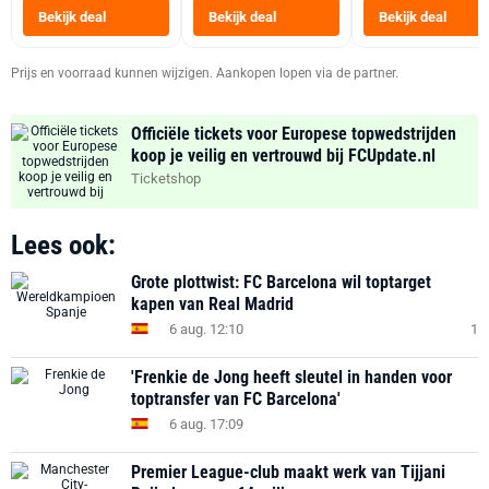
Heteluchtfriteus
Bekijk deal
Bekijk deal
Bekijk deal
Zwart
Prijs en voorraad kunnen wijzigen. Aankopen lopen via de partner.
Officiële tickets voor Europese topwedstrijden
koop je veilig en vertrouwd bij FCUpdate.nl
Ticketshop
Lees ook:
Grote plottwist: FC Barcelona wil toptarget
kapen van Real Madrid
6 aug. 12:10
1
'Frenkie de Jong heeft sleutel in handen voor
toptransfer van FC Barcelona'
6 aug. 17:09
Premier League-club maakt werk van Tijjani