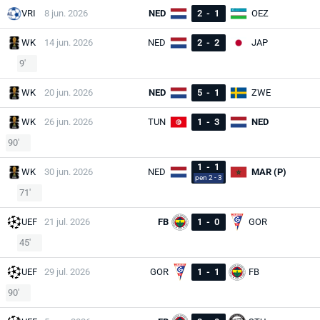
VRI
8 jun. 2026
NED
2
-
1
OEZ
WK
14 jun. 2026
NED
2
-
2
JAP
9'
WK
20 jun. 2026
NED
5
-
1
ZWE
WK
26 jun. 2026
TUN
1
-
3
NED
90'
1
-
1
WK
30 jun. 2026
NED
MAR (P)
pen 2 - 3
71'
UEF
21 jul. 2026
FB
1
-
0
GOR
45'
UEF
29 jul. 2026
GOR
1
-
1
FB
90'