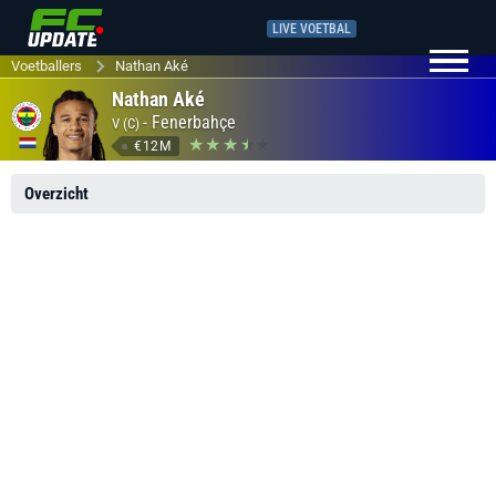
LIVE VOETBAL
Voetballers
Nathan Aké
Nathan Aké
-
Fenerbahçe
V (C)
€12M
Overzicht