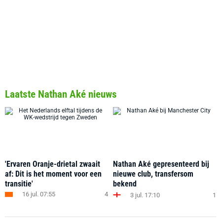
Laatste Nathan Aké nieuws
'Ervaren Oranje-drietal zwaait
Nathan Aké gepresenteerd bij
af: Dit is het moment voor een
nieuwe club, transfersom
transitie'
bekend
16 jul. 07:55
4
3 jul. 17:10
1