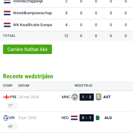
Vriendschappelijk
2
0
0
0
0
Wereldkampioenschap
3
0
0
0
0
WK Kwalificatie Europa
4
0
0
0
0
TOTAAL
12
0
0
0
0
Carrière Nathan Aké
Recente wedstrijden
COMP.
DATUM
WEDSTRIJD
PRE
24 mei 2026
MNC
1
-
2
AST
77'
VRI
3 jun. 2026
NED
0
-
1
ALG
48'