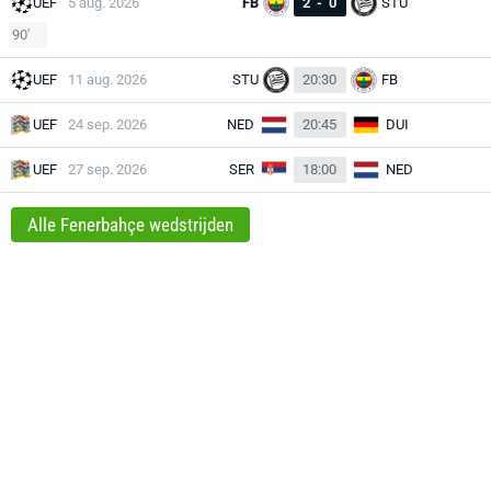
UEF
5 aug. 2026
FB
2
-
0
STU
90'
UEF
11 aug. 2026
STU
20:30
FB
UEF
24 sep. 2026
NED
20:45
DUI
UEF
27 sep. 2026
SER
18:00
NED
Alle Fenerbahçe wedstrijden