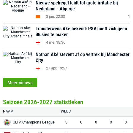
Nieuwe spelregel leidt tot grote irritatie bij
Nederland - Algerije
3 jun. 22:03
1
Transferwens Aké bekend: PSV hoeft zich geen
illusies te maken
4 mei 18:36
Nathan Aké stevent af op vertrek bij Manchester
City
27 apr. 19:57
Meer nieuws
Seizoen 2026-2027 statistieken
NAAM
WEDS.
UEFA Champions League
3
0
0
0
0