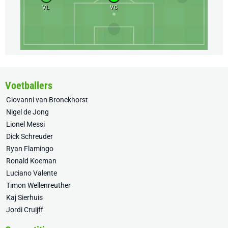
VL
VC
Voetballers
Giovanni van Bronckhorst
Nigel de Jong
Lionel Messi
Dick Schreuder
Ryan Flamingo
Ronald Koeman
Luciano Valente
Timon Wellenreuther
Kaj Sierhuis
Jordi Cruijff