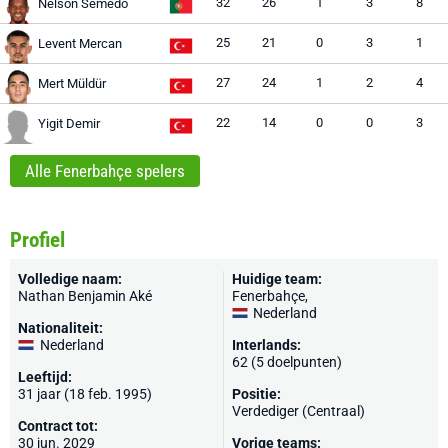
32
26
1
3
8
Nélson Semedo
25
21
0
3
1
Levent Mercan
27
24
1
2
4
Mert Müldür
22
14
0
0
3
Yigit Demir
Alle Fenerbahçe spelers
Profiel
Volledige naam:
Huidige team:
Nathan Benjamin Aké
Fenerbahçe
,
Nederland
Nationaliteit:
Nederland
Interlands:
62 (5 doelpunten)
Leeftijd:
31 jaar (18 feb. 1995)
Positie:
Verdediger (Centraal)
Contract tot:
30 jun. 2029
Vorige teams: