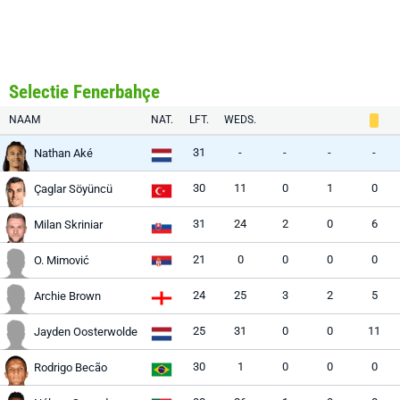
Selectie Fenerbahçe
NAAM
NAT.
LFT.
WEDS.
31
-
-
-
-
Nathan Aké
30
11
0
1
0
Çaglar Söyüncü
31
24
2
0
6
Milan Skriniar
21
0
0
0
0
O. Mimović
24
25
3
2
5
Archie Brown
25
31
0
0
11
Jayden Oosterwolde
30
1
0
0
0
Rodrigo Becão