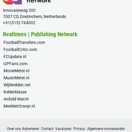
Innovatieweg 20C
7007 CD, Doetinchem, Netherlands
+31(315)-764002
Realtimes | Publishing Network
FootballTransfers.com
FootballCritic.com
FCUpdate.nl
GPFans.com
MovieMeter.nl
MusicMeter.nl
WijWedden.net
Kelderklasse
Anfield Watch
MeeMetOranje.nl
Over ons
Adverteren
Contact
Vacatures
Privacy
Algemene voorwaarden