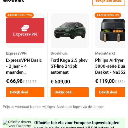
WK-deals
Bekijk alle deals
AANBIEDING -79%
AANBIEDING -8%
ExpressVPN
Broekhuis
MediaMarkt
ExpressVPN Basic
Ford Kuga 2.5 phev
Philips Airfryer
- 2 jaar + 4
ST-line 243pk
3000-serie Dual
maanden
automaat
Basket - Na352
abonnement
Dubbele Mand 9 
€ 66,98
€ 119,00
€ 509,00
€ 321,72
€ 130,0
Tot 6 Personen
Heteluchtfriteus
Bekijk deal
Bekijk deal
Bekijk deal
Zwart
Prijs en voorraad kunnen wijzigen. Aankopen lopen via de partner.
Officiële tickets voor Europese topwedstrijden