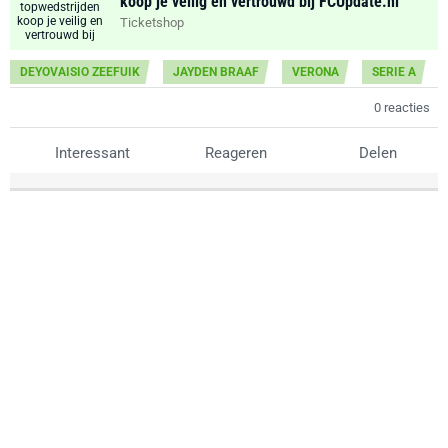
koop je veilig en vertrouwd bij FCUpdate.nl
Ticketshop
DEYOVAISIO ZEEFUIK
JAYDEN BRAAF
VERONA
SERIE A
0 reacties
Interessant
Reageren
Delen