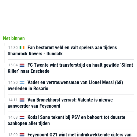
Net binnen
Fan bestormt veld en valt spelers aan tijdens
15:30
Shamrock Rovers - Dundalk
FC Twente wint transferstrijd en haalt gewilde ‘Silent
15:04
Killer’ naar Enschede
Vader en vertrouwensman van Lionel Messi (68)
14:30
overleden in Rosario
Van Bronckhorst verrast: Valente is nieuwe
14:11
aanvoerder van Feyenoord
Kodai Sano tekent bij PSV en behoort tot duurste
14:03
aankopen aller tijden
Feyenoord O21 wint met indrukwekkende cijfers van
13:09