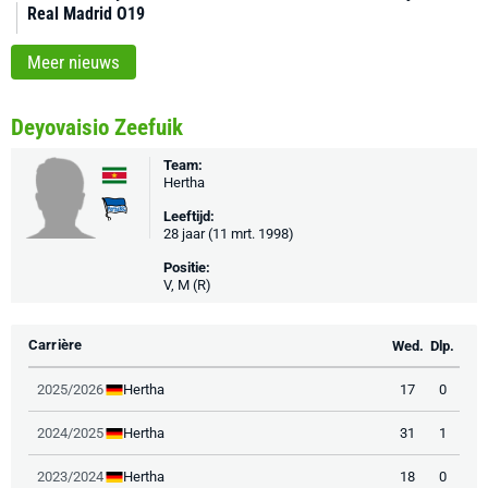
Real Madrid O19
Meer nieuws
Deyovaisio Zeefuik
Team:
Hertha
Leeftijd:
28 jaar (11 mrt. 1998)
Positie:
V, M (R)
Carrière
Wed.
Dlp.
Hertha
2025/2026
17
0
Hertha
2024/2025
31
1
Hertha
2023/2024
18
0