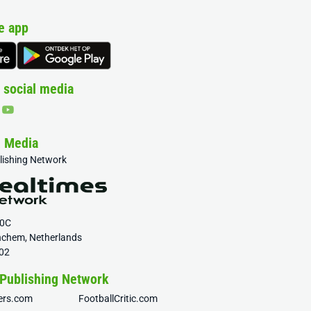
e app
 social media
& Media
blishing Network
20C
nchem, Netherlands
02
 Publishing Network
fers.com
FootballCritic.com