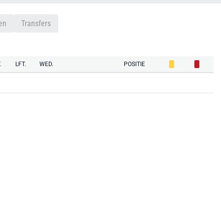
en
Transfers
.
LFT.
WED.
POSITIE