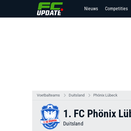
Nieuws
Competities
Voetbalteams
Duitsland
Phönix Lübeck
1. FC Phönix Lü
Duitsland