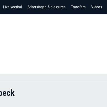
Live voetbal
Schorsingen & blessures
Transfers
Video's
beck