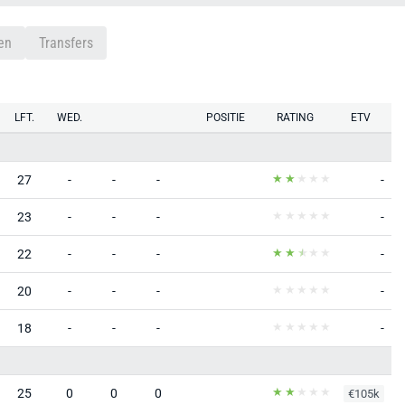
en
Transfers
LFT.
WED.
POSITIE
RATING
ETV
27
-
-
-
-
23
-
-
-
-
22
-
-
-
-
20
-
-
-
-
18
-
-
-
-
25
0
0
0
€105k