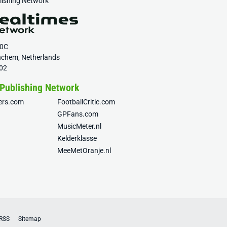
blishing Network
20C
nchem, Netherlands
02
 Publishing Network
fers.com
FootballCritic.com
GPFans.com
MusicMeter.nl
Kelderklasse
MeeMetOranje.nl
RSS
Sitemap