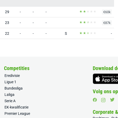
29
-
-
-
€60k
23
-
-
-
€87k
22
-
-
-
S
-
Competities
Download d
Eredivisie
Ligue 1
Bundesliga
Volg ons op
Laliga
Serie A
EK-kwalificatie
Corporate 
Premier League