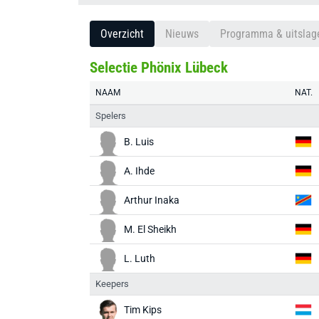
Overzicht
Nieuws
Programma & uitslag
Selectie Phönix Lübeck
NAAM
NAT.
Spelers
B. Luis
A. Ihde
Arthur Inaka
M. El Sheikh
L. Luth
Keepers
Tim Kips