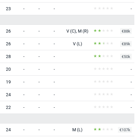
23
-
-
-
-
26
-
-
-
V (C), M (R)
€88k
26
-
-
-
V (L)
€89k
28
-
-
-
€50k
20
-
-
-
-
19
-
-
-
-
24
-
-
-
-
22
-
-
-
-
24
-
-
-
M (L)
€107k