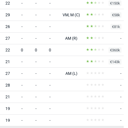
22
-
-
-
€150k
29
-
-
-
VM, M (C)
€58k
26
-
-
-
€81k
27
-
-
-
AM (R)
-
22
0
0
0
€360k
21
-
-
-
€143k
27
-
-
-
AM (L)
-
28
-
-
-
-
21
-
-
-
-
19
-
-
-
-
19
-
-
-
-