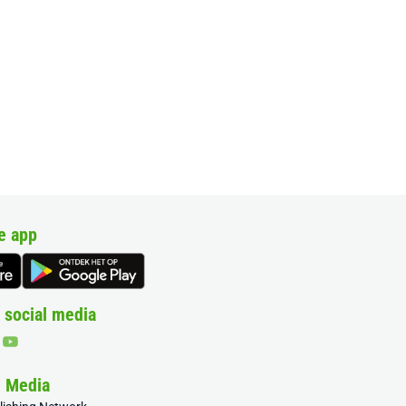
e app
 social media
& Media