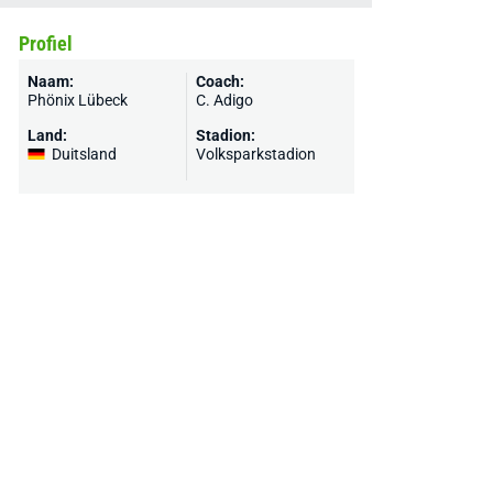
Profiel
Naam:
Coach:
Phönix Lübeck
C. Adigo
Land:
Stadion:
Duitsland
Volksparkstadion