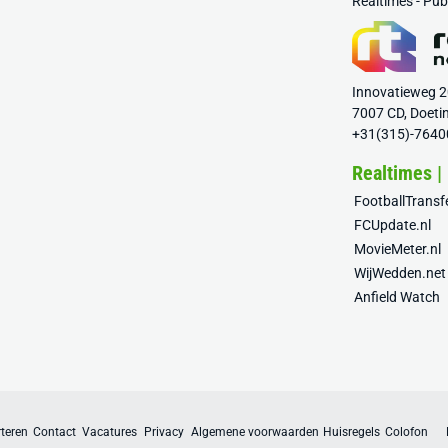
Realtimes - Pu
Innovatieweg 
7007 CD, Doeti
+31(315)-7640
Realtimes |
FootballTrans
FCUpdate.nl
MovieMeter.nl
WijWedden.net
Anfield Watch
teren
Contact
Vacatures
Privacy
Algemene voorwaarden
Huisregels
Colofon