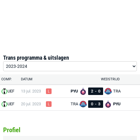
Trans programma & uitslagen
COMP.
DATUM
WEDSTRIJD
UEF
13 jul. 2023
PYU
2
-
0
TRA
L
UEF
20 jul. 2023
TRA
0
-
3
PYU
L
Profiel