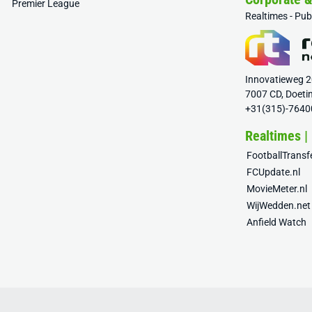
Premier League
Realtimes - Pu
Innovatieweg 
7007 CD, Doeti
+31(315)-7640
Realtimes |
FootballTrans
FCUpdate.nl
MovieMeter.nl
WijWedden.net
Anfield Watch