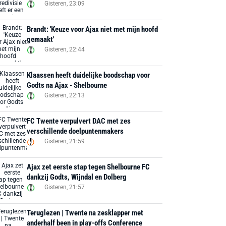
Gisteren, 23:09
Brandt: 'Keuze voor Ajax niet met mijn hoofd
gemaakt'
Gisteren, 22:44
Klaassen heeft duidelijke boodschap voor
Godts na Ajax - Shelbourne
Gisteren, 22:13
FC Twente verpulvert DAC met zes
verschillende doelpuntenmakers
Gisteren, 21:59
Ajax zet eerste stap tegen Shelbourne FC
dankzij Godts, Wijndal en Dolberg
Gisteren, 21:57
Teruglezen | Twente na zesklapper met
anderhalf been in play-offs Conference