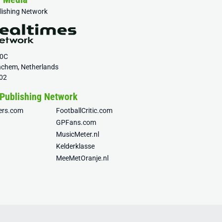
blishing Network
20C
nchem, Netherlands
02
 Publishing Network
fers.com
FootballCritic.com
GPFans.com
MusicMeter.nl
Kelderklasse
MeeMetOranje.nl