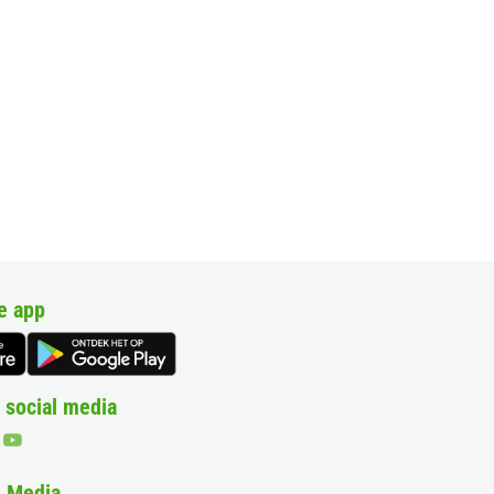
e app
 social media
& Media