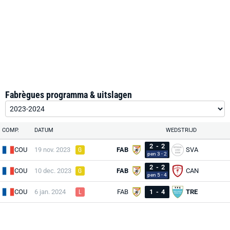
Fabrègues programma & uitslagen
COMP.
DATUM
WEDSTRIJD
2
-
2
COU
19 nov. 2023
FAB
SVA
G
pen 3 - 2
2
-
2
COU
10 dec. 2023
FAB
CAN
G
pen 5 - 4
COU
6 jan. 2024
FAB
1
-
4
TRE
L