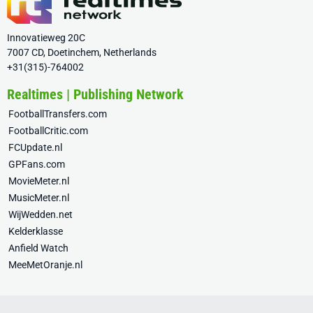
Innovatieweg 20C
7007 CD, Doetinchem, Netherlands
+31(315)-764002
Realtimes | Publishing Network
FootballTransfers.com
FootballCritic.com
FCUpdate.nl
GPFans.com
MovieMeter.nl
MusicMeter.nl
WijWedden.net
Kelderklasse
Anfield Watch
MeeMetOranje.nl