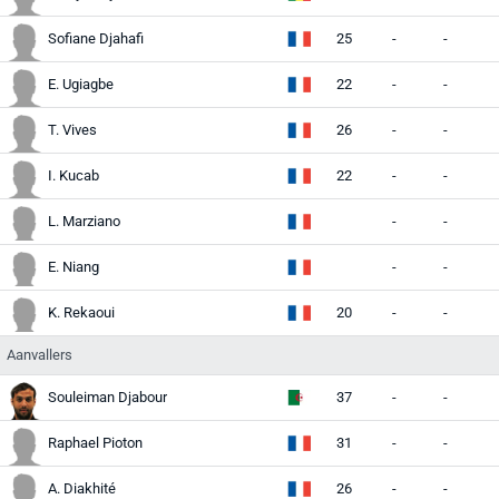
Sofiane Djahafi
25
-
-
E. Ugiagbe
22
-
-
T. Vives
26
-
-
I. Kucab
22
-
-
L. Marziano
-
-
E. Niang
-
-
K. Rekaoui
20
-
-
Aanvallers
Souleiman Djabour
37
-
-
Raphael Pioton
31
-
-
A. Diakhité
26
-
-