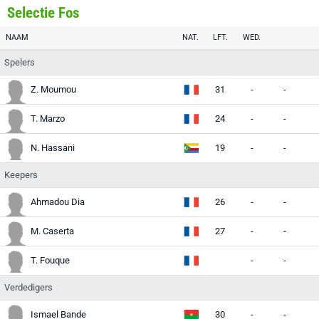
Selectie Fos
NAAM
NAT.
LFT.
WED.
Spelers
Z. Moumou
31
-
-
T. Marzo
24
-
-
N. Hassani
19
-
-
Keepers
Ahmadou Dia
26
-
-
M. Caserta
27
-
-
T. Fouque
-
-
Verdedigers
Ismael Bande
30
-
-