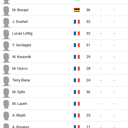
M. Bosqui
36
-
-
J. Douhet
32
-
-
Lucas Lettig
32
-
-
Y. Secleppe
31
-
-
W. Kwasnik
29
-
-
M. Cesco
28
-
-
Terry Elana
24
-
-
M. Sylla
36
-
-
M. Laurin
-
-
A. Rbaiti
25
-
-
A. Bouaiss
21
-
-