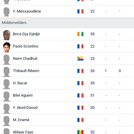
Y. Messaoudène
22
-
-
Middenvelders
Brice Dja Djédjé
35
-
-
Paolo Sciortino
22
-
-
Naim Chadhuli
23
-
-
Thibault Ribeiro
26
1
0
H. Bacar
33
-
-
Bilel Agueni
31
-
-
Y. Aked Daoud
30
-
-
M. Dramé
-
-
Ablaye Faye
32
-
-