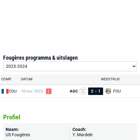
Fougères programma & uitslagen
COMP.
DATUM
WEDSTRIJD
COU
18 nov. 2023
AGC
2
-
1
FOU
L
Profiel
Naam:
Coach:
US Fougères
Y. Mardele