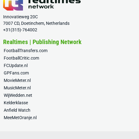
Innovatieweg 20C
7007 CD, Doetinchem, Netherlands
+31(315)-764002
Realtimes | Publishing Network
FootballTransfers.com
FootballCritic.com
FCUpdate.nl
GPFans.com
MovieMeter.nl
MusicMeter.nl
WijWedden.net
Kelderklasse
Anfield Watch
MeeMetOranje.nl