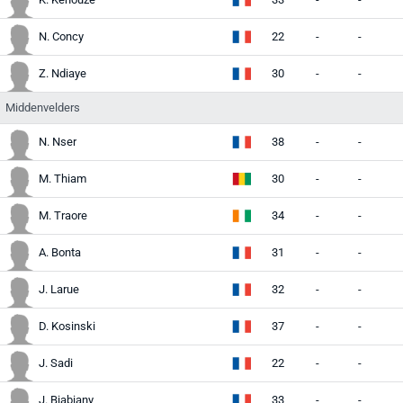
N. Concy
22
-
-
-
Z. Ndiaye
30
-
-
-
Middenvelders
N. Nser
38
-
-
-
M. Thiam
30
-
-
-
M. Traore
34
-
-
-
A. Bonta
31
-
-
-
J. Larue
32
-
-
-
D. Kosinski
37
-
-
-
J. Sadi
22
-
-
-
J. Biabiany
33
-
-
-