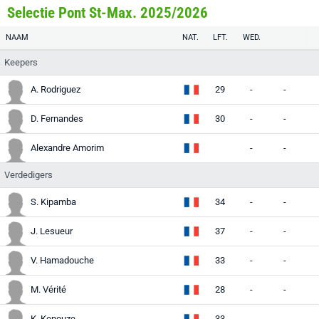
Selectie Pont St-Max. 2025/2026
NAAM
NAT.
LFT.
WED.
Keepers
A. Rodriguez
29
-
-
-
D. Fernandes
30
-
-
-
Alexandre Amorim
-
-
-
Verdedigers
S. Kipamba
34
-
-
-
J. Lesueur
37
-
-
-
V. Hamadouche
33
-
-
-
M. Vérité
28
-
-
-
K. Kenouze
33
-
-
-