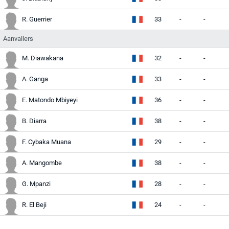
R. Guerrier
33
-
-
-
Aanvallers
M. Diawakana
32
-
-
-
A. Ganga
33
-
-
-
E. Matondo Mbiyeyi
36
-
-
-
B. Diarra
38
-
-
-
F. Cybaka Muana
29
-
-
-
A. Mangombe
38
-
-
-
G. Mpanzi
28
-
-
-
R. El Beji
24
-
-
-