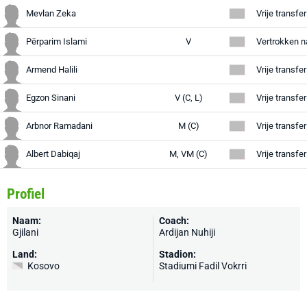
Mevlan Zeka
Përparim Islami
V
Vertrokken 
Armend Halili
Vrije transfe
Egzon Sinani
V (C, L)
Vrije transfe
Arbnor Ramadani
M (C)
Albert Dabiqaj
M, VM (C)
Profiel
Naam:
Coach:
Gjilani
Ardijan Nuhiji
Land:
Stadion:
Kosovo
Stadiumi Fadil Vokrri