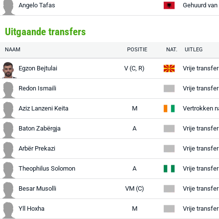
Angelo Tafas
Gehuurd van
Uitgaande transfers
NAAM
POSITIE
NAT.
UITLEG
Egzon Bejtulai
V (C, R)
Redon Ismaili
Vrije transfe
Aziz Lanzeni Keita
M
Vertrokken 
Baton Zabërgja
A
Arbër Prekazi
Theophilus Solomon
A
Besar Musolli
VM (C)
Yll Hoxha
M