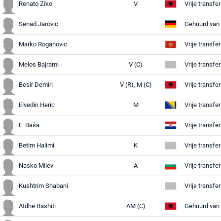
Renato Ziko
V
Vrije transf
Senad Jarovic
Gehuurd van
Marko Roganovic
Vrije transf
Melos Bajrami
V (C)
Vrije transf
Besir Demiri
V (R), M (C)
Vrije transfe
Elvedin Heric
M
Vrije transfe
E. Baša
Vrije transfe
Betim Halimi
K
Vrije transfe
Nasko Milev
A
Vrije transfe
Kushtrim Shabani
Vrije transf
Atdhe Rashiti
AM (C)
Gehuurd van