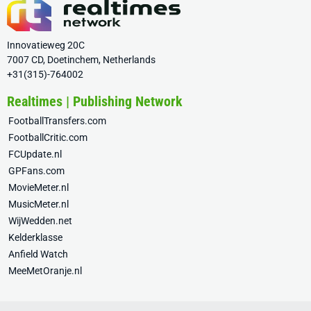
Innovatieweg 20C
7007 CD, Doetinchem, Netherlands
+31(315)-764002
Realtimes | Publishing Network
FootballTransfers.com
FootballCritic.com
FCUpdate.nl
GPFans.com
MovieMeter.nl
MusicMeter.nl
WijWedden.net
Kelderklasse
Anfield Watch
MeeMetOranje.nl