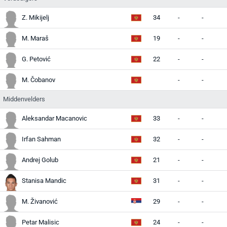
Z. Mikijelj
34
-
-
-
M. Maraš
19
-
-
-
G. Petović
22
-
-
-
M. Čobanov
-
-
-
Middenvelders
Aleksandar Macanovic
33
-
-
-
Irfan Sahman
32
-
-
-
Andrej Golub
21
-
-
-
Stanisa Mandic
31
-
-
-
M. Živanović
29
-
-
-
Petar Malisic
24
-
-
-