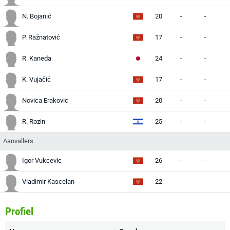
N. Bojanić
20
-
-
-
P. Ražnatović
17
-
-
-
R. Kaneda
24
-
-
-
K. Vujačić
17
-
-
-
Novica Erakovic
20
-
-
-
R. Rozin
25
-
-
-
Aanvallers
Igor Vukcevic
26
-
-
-
Vladimir Kascelan
22
-
-
-
Profiel