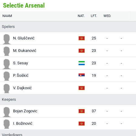
Selectie Arsenal
NAAM
NAT.
LFT.
WED.
Spelers
N. Gluščević
25
-
-
-
M. Đukanović
23
-
-
-
S. Sesay
23
-
-
-
P. Šoškić
19
-
-
-
V. Dajković
-
-
-
Keepers
Bojan Zogovic
37
-
-
-
I. Božinović
20
-
-
-
Verdedigers