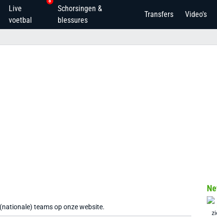
8
Live
Schorsingen &
Transfers
Video's
voetbal
blessures
Ne
 (nationale) teams op onze website.