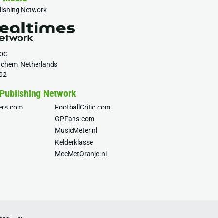
blishing Network
20C
nchem, Netherlands
02
 Publishing Network
fers.com
FootballCritic.com
GPFans.com
MusicMeter.nl
Kelderklasse
MeeMetOranje.nl