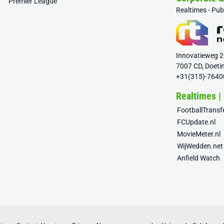
Premier League
Realtimes - Pu
Innovatieweg 
7007 CD, Doeti
+31(315)-7640
Realtimes |
FootballTrans
FCUpdate.nl
MovieMeter.nl
WijWedden.net
Anfield Watch