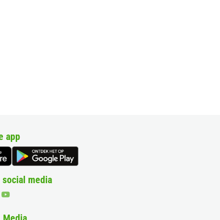
e app
 social media
& Media