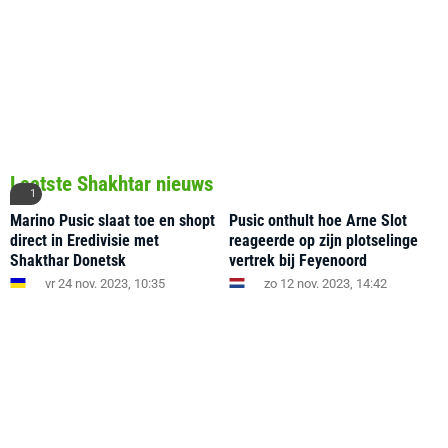
Laatste Shakhtar nieuws
1
Marino Pusic slaat toe en shopt
Pusic onthult hoe Arne Slot
direct in Eredivisie met
reageerde op zijn plotselinge
Shakthar Donetsk
vertrek bij Feyenoord
vr 24 nov. 2023, 10:35
zo 12 nov. 2023, 14:42