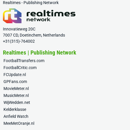
Realtimes - Publishing Network
Innovatieweg 20C
7007 CD, Doetinchem, Netherlands
+31(315)-764002
Realtimes | Publishing Network
FootballTransfers.com
FootballCritic.com
FCUpdate.nl
GPFans.com
MovieMeter.nl
MusicMeter.nl
WijWedden.net
Kelderklasse
Anfield Watch
MeeMetOranje.nl