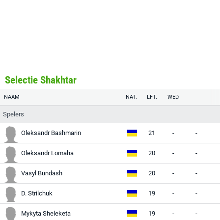
Selectie Shakhtar
NAAM
NAT.
LFT.
WED.
Spelers
Oleksandr Bashmarin
21
-
-
-
Oleksandr Lomaha
20
-
-
-
Vasyl Bundash
20
-
-
-
D. Strilchuk
19
-
-
-
Mykyta Sheleketa
19
-
-
-