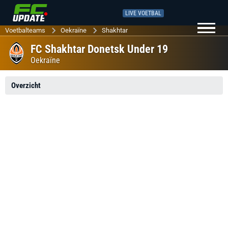
LIVE VOETBAL
Voetbalteams
Oekraïne
Shakhtar
FC Shakhtar Donetsk Under 19
Oekraïne
Overzicht