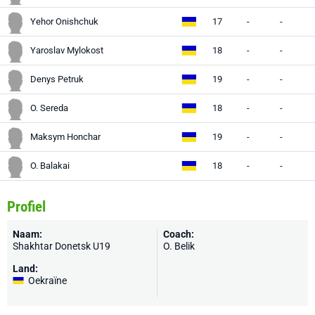
Yehor Onishchuk
17
-
-
-
Yaroslav Mylokost
18
-
-
-
Denys Petruk
19
-
-
-
O. Sereda
18
-
-
-
Maksym Honchar
19
-
-
-
O. Balakai
18
-
-
-
Profiel
Naam:
Coach:
Shakhtar Donetsk U19
O. Belik
Land:
Oekraïne