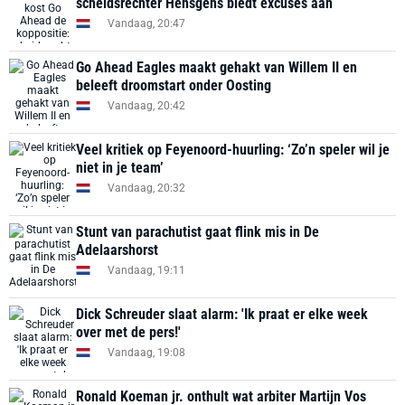
scheidsrechter Hensgens biedt excuses aan
Vandaag, 20:47
Go Ahead Eagles maakt gehakt van Willem II en
beleeft droomstart onder Oosting
Vandaag, 20:42
Veel kritiek op Feyenoord-huurling: ‘Zo’n speler wil je
niet in je team’
Vandaag, 20:32
Stunt van parachutist gaat flink mis in De
Adelaarshorst
Vandaag, 19:11
Dick Schreuder slaat alarm: 'Ik praat er elke week
over met de pers!'
Vandaag, 19:08
Ronald Koeman jr. onthult wat arbiter Martijn Vos