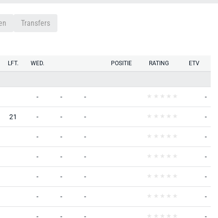
en
Transfers
LFT.
WED.
POSITIE
RATING
ETV
-
-
-
-
21
-
-
-
-
-
-
-
-
-
-
-
-
-
-
-
-
-
-
-
-
-
-
-
-