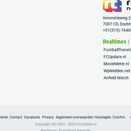
Innovatieweg 
7007 CD, Doeti
+31(315)-7640
Realtimes |
FootballTrans
FCUpdate.nl
MovieMeter.nl
WijWedden.net
Anfield Watch
teren
Contact
Vacatures
Privacy
Algemene voorwaarden
Huisregels
Colofon
Copyright (©) 2005 - 2026
FCUpdate.nl
Realtimes | Publishing Network