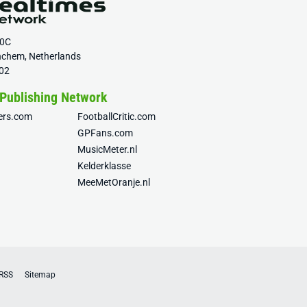
20C
nchem, Netherlands
02
 Publishing Network
fers.com
FootballCritic.com
GPFans.com
MusicMeter.nl
Kelderklasse
MeeMetOranje.nl
RSS
Sitemap